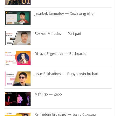
Jasurbek Ummatov — Xoxlasang ishon
Bekzod Muradov — Pari-pari
Dilfuza Ergeshova — Boshqacha
Jasur Bakhadirov — Dunyo o’yin bu bari
Maf Trio — Zebo
Ramziddin Ergashev — Ба ту бахшам