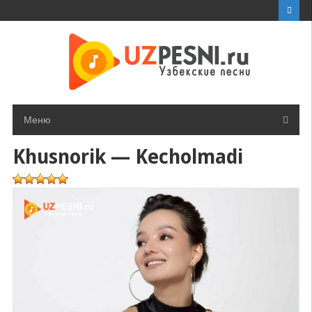
Перейти
к
контенту
Меню
Khusnorik — Kecholmadi