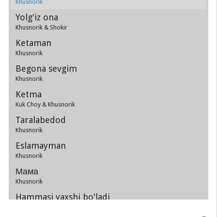
Khusnorik
Yolg'iz ona
Khusnorik & Shokir
Ketaman
Khusnorik
Begona sevgim
Khusnorik
Ketma
Kuk Choy & Khusnorik
Taralabedod
Khusnorik
Eslamayman
Khusnorik
Мама
Khusnorik
Hammasi yaxshi bo'ladi
Khusnorik