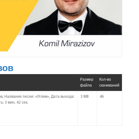
зов
Размер
Кол-во
файла
скачиваний
, Название песни: «Углим», Дата выхода:
3 MB
46
: 3 мин. 42 сек.