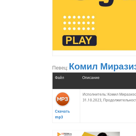
Комил Мирази
Певец:
Файл
Описание
Исполнитель: Комил Миразизов
31.10.2023, Продолжительность
Скачать
mp3