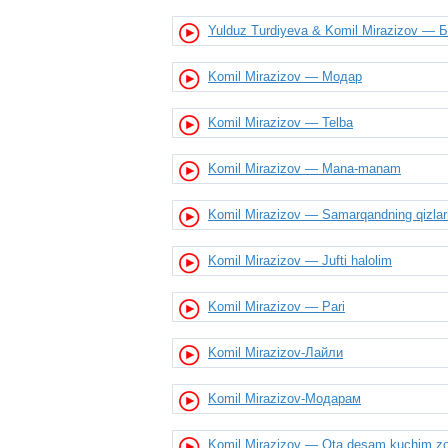
Yulduz Turdiyeva & Komil Mirazizov — 
Komil Mirazizov — Модар
Komil Mirazizov — Telba
Komil Mirazizov — Mana-manam
Komil Mirazizov — Samarqandning qizlar
Komil Mirazizov — Jufti halolim
Komil Mirazizov — Pari
Komil Mirazizov-Лайли
Komil Mirazizov-Модарам
Komil Mirazizov — Ota desam kuchim zo’