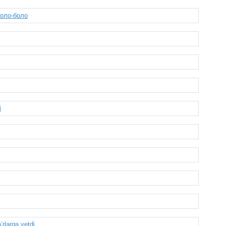
Боло-боло
i
rlarga yetdi