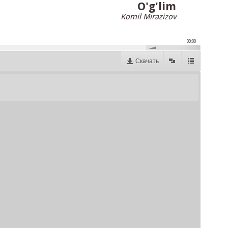
O'g'lim
Komil Mirazizov
00:00
Скачать