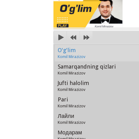
O'g'lim
Komil Mirazizov
Samarqandning qizlari
Komil Mirazizov
Jufti halolim
Komil Mirazizov
Pari
Komil Mirazizov
Лайли
Komil Mirazizov
Модарам
Komil Mirazizov