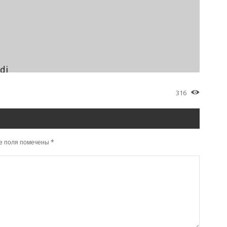
di
316
е поля помечены
*