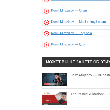
Komil Mirazizov — Otam
Komil Mirazizov — Mani chiroyli onam
Komil Mirazizov — To’y bola
Komil Mirazizov — Qizim
МОЖЕТ ВЫ НЕ ЗАНЕТЕ ОБ ЭТИ
Shax Atajanov — Dil has
Abdurashid Yuldashev — 