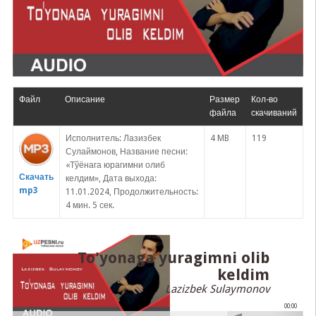
Файл
Описание
Размер
Кол-во
файла
скачиваний
Исполнитель: Лазизбек
4 MB
119
Сулаймонов, Название песни:
«Тўёнага юрагимни олиб
Скачать
келдим», Дата выхода:
mp3
11.01.2024, Продолжительность:
4 мин. 5 сек.
To'yonaga yuragimni olib
keldim
Lazizbek Sulaymonov
00:00