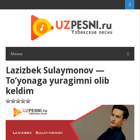
Перейти
к
контенту
Меню
Lazizbek Sulaymonov —
To’yonaga yuragimni olib
keldim