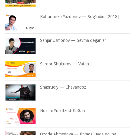
Boburmirzo Yazdonov — Sog’indim [2018]
Sanjar Usmonov — Sevma deganlar
Sardor Shukurov — Vatan
Shaxrudiy — Chavandoz
Nozimi Yusufzod-Лейла
Ozoda Ahmedova — Iltimos, uyda qoling