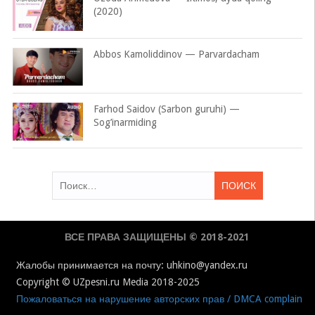
(2020)
Abbos Kamoliddinov — Parvardacham
Farhod Saidov (Sarbon guruhi) —
Sog’inarmiding
Найти:
ВСЕ ПРАВА ЗАЩИЩЕНЫ © 2018-2021
Жалобы принимается на почту: uhkino@yandex.ru
Copyright © UZpesni.ru Media 2018-2025
Пожаловаться на нарушение авторских прав / DMCA complain