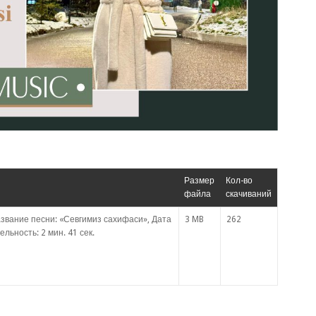
Размер
Кол-во
файла
скачиваний
звание песни: «Севгимиз сахифаси», Дата
3 MB
262
льность: 2 мин. 41 сек.