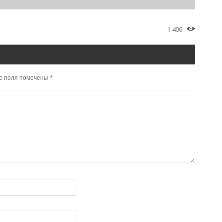
1 406
е поля помечены
*