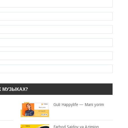
Х МУЗЫКАХ?
Guli Happylife — Mani yorim
Farhod Saidov va Azimjon