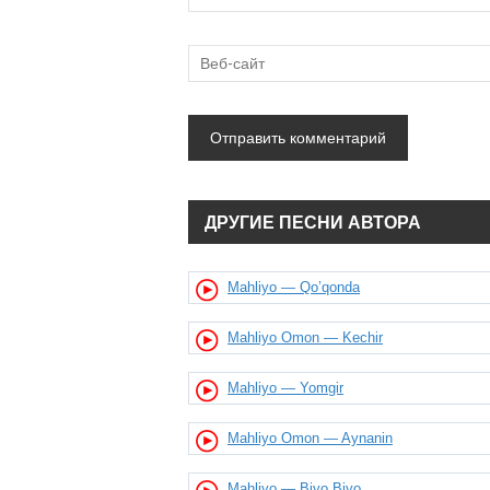
ДРУГИЕ ПЕСНИ АВТОРА
Mahliyo — Qo’qonda
Mahliyo Omon — Kechir
Mahliyo — Yomgir
Mahliyo Omon — Aynanin
Mahliyo — Biyo Biyo