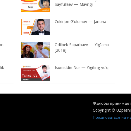
Sayfullaev — Mavrigi
Zokirjon G’ulomov — Janona
on
Odilbek Saparbaev — Yig’lama
[2018]
ik
Isomiddin Nur — Yigiting yo’q
Жалобы принимаетс
Copyright © UZpesni
Пожаловаться на на