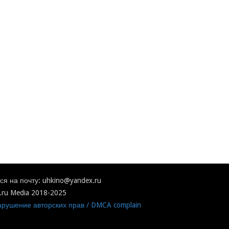
я на почту: uhkino@yandex.ru
.ru Media 2018-2025
рушение авторских прав / DMCA complain