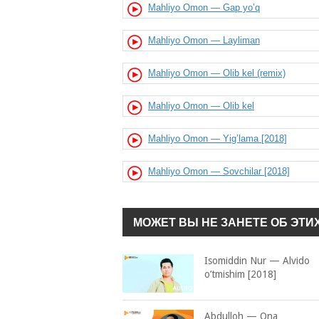
Mahliyo Omon — Gap yo’q
Mahliyo Omon — Layliman
Mahliyo Omon — Olib kel (remix)
Mahliyo Omon — Olib kel
Mahliyo Omon — Yig’lama [2018]
Mahliyo Omon — Sovchilar [2018]
МОЖЕТ ВЫ НЕ ЗАНЕТЕ ОБ ЭТИ
Isomiddin Nur — Alvido
o’tmishim [2018]
Abdulloh — Ona