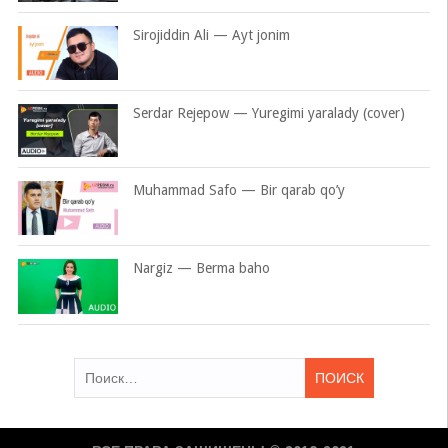
Sirojiddin Ali — Ayt jonim
Serdar Rejepow — Yuregimi yaralady (cover)
Muhammad Safo — Bir qarab qo’y
Nargiz — Berma baho
Найти: