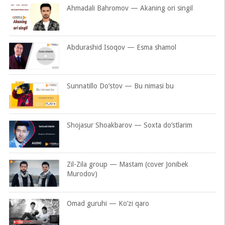
Ahmadali Bahromov — Akaning ori singil
Abdurashid Isoqov — Esma shamol
Sunnatillo Do’stov — Bu nimasi bu
Shojasur Shoakbarov — Soxta do’stlarim
Zil-Zila group — Mastam (cover Jonibek
Murodov)
Omad guruhi — Ko’zi qaro