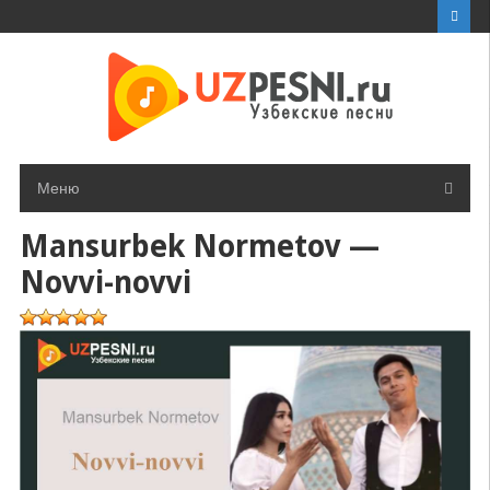
Перейти
к
контенту
Меню
Mansurbek Normetov —
Novvi-novvi