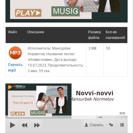
Файл
Описание
Размер
Кол-во
файла
скачиваний
Исполнитель: Мансурбек
3 MB
50
Норметов, Название песни:
«Новви-новви», Дата выхода:
Скачать
10.07.2023, Продолжительность:
mp3
2 мин. 59 сек.
Novvi-novvi
Mansurbek Normetov
00:00
Скачать