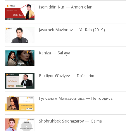
Isomiddin Nur — Armon o’lan
Jasurbek Mavlonov — Yo Rab (2019)
Kaniza — Sal aya
Baxtiyor G’oziyev — Do’stlarim
Гулсанам Мамазоитова — Не гордись
Shohruhbek Saidnazarov — Galma