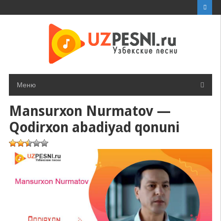
Перейти
к
контенту
Меню
Mansurxon Nurmatov —
Qodirxon abadiyаd qonuni