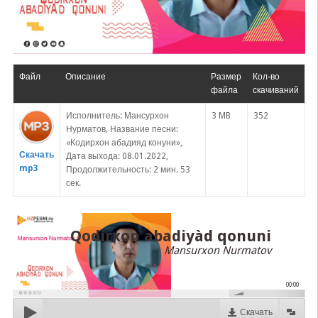
Файл
Описание
Размер
Кол-во
файла
скачиваний
Исполнитель: Мансурхон
3 MB
352
Нурматов, Название песни:
«Кодирхон абадияд конуни»,
Скачать
Дата выхода: 08.01.2022,
mp3
Продолжительность: 2 мин. 53
сек.
Qodirxon abadiyàd qonuni
Mansurxon Nurmatov
00:00
Скачать