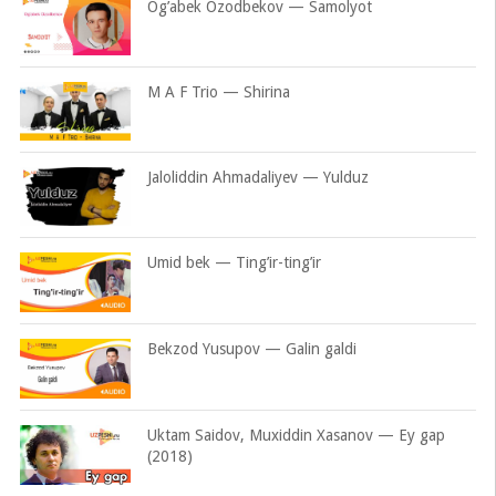
Og’abek Ozodbekov — Samolyot
M A F Trio — Shirina
Jaloliddin Ahmadaliyev — Yulduz
Umid bek — Ting’ir-ting’ir
Bekzod Yusupov — Galin galdi
Uktam Saidov, Muxiddin Xasanov — Ey gap
(2018)