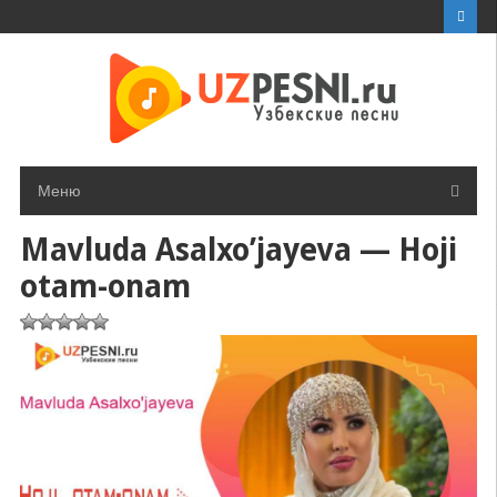
Перейти
к
контенту
Меню
Mavluda Asalxo’jayeva — Hoji
otam-onam