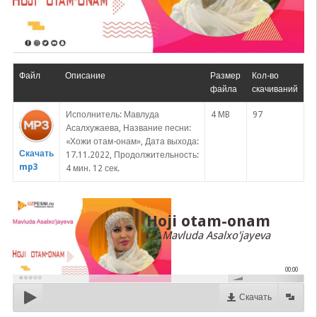
Файл
Описание
Размер
Кол-во
файла
скачиваний
Исполнитель: Мавлуда
4 MB
97
Асалхужаева, Название песни:
«Хожи отам-онам», Дата выхода:
Скачать
17.11.2022, Продолжительность:
mp3
4 мин. 12 сек.
Hoji otam-onam
Mavluda Asalxo'jayeva
00:00
Скачать