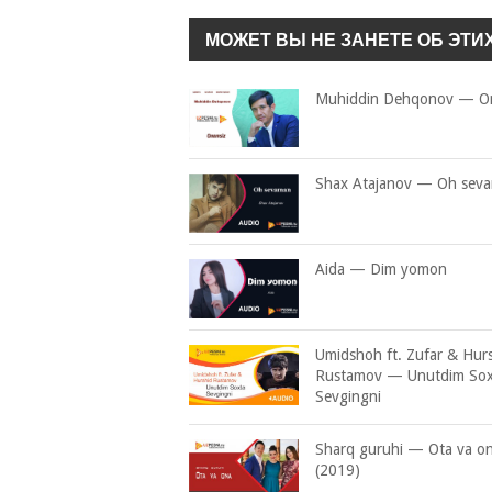
МОЖЕТ ВЫ НЕ ЗАНЕТЕ ОБ ЭТИ
Muhiddin Dehqonov — O
Shax Atajanov — Oh sev
Aida — Dim yomon
Umidshoh ft. Zufar & Hur
Rustamov — Unutdim Sox
Sevgingni
Sharq guruhi — Ota va o
(2019)