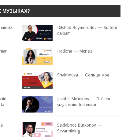
Х МУЗЫКАХ?
namsiz
Dilshod Boymurodov — Sultoni
qalbam
aman
Hadicha — Mensiz
Shakhnoza — Солнце моё
shid
Javohir Mo’minov — Do’stim
ta
sizga ishim tushmasin
na
Saidabbos Burxonov —
Sevarmiding