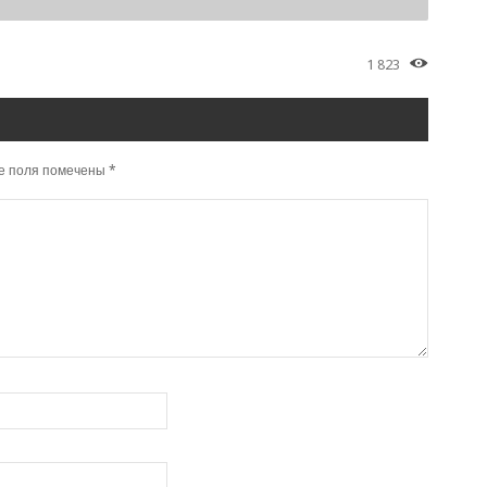
1 823
е поля помечены
*