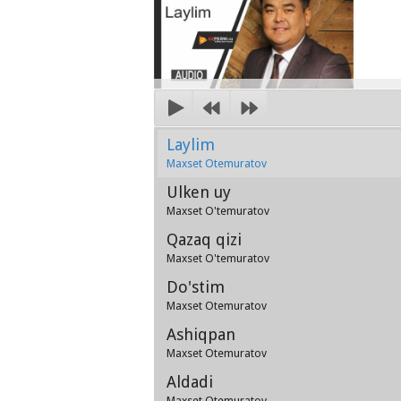
Laylim
Maxset Otemuratov
Ulken uy
Maxset O'temuratov
Qazaq qizi
Maxset O'temuratov
Do'stim
Maxset Otemuratov
Ashiqpan
Maxset Otemuratov
Aldadi
Maxset Otemuratov