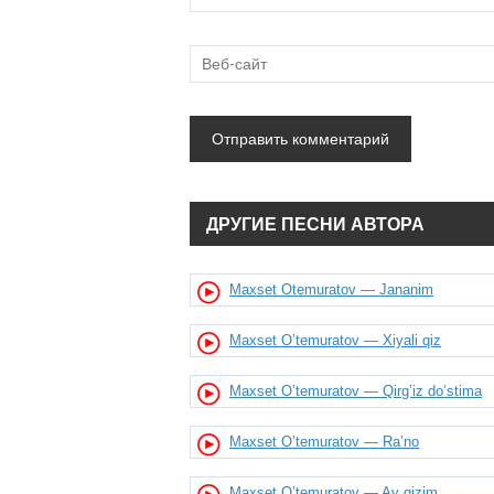
ДРУГИЕ ПЕСНИ АВТОРА
Maxset Otemuratov — Jananim
Maxset O’temuratov — Xiyali qiz
Maxset O’temuratov — Qirg’iz do’stima
Maxset O’temuratov — Ra’no
Maxset O’temuratov — Ay qizim