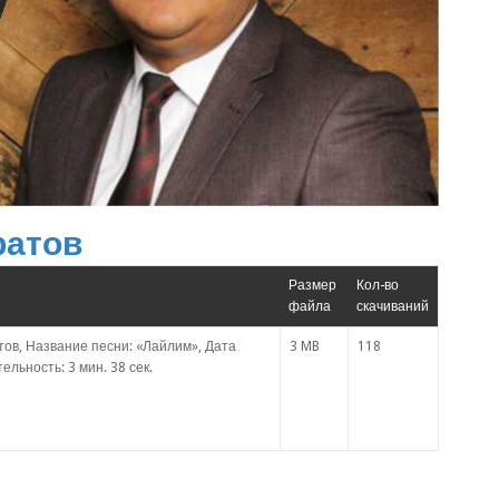
ратов
Размер
Кол-во
файла
скачиваний
ов, Название песни: «Лайлим», Дата
3 MB
118
ельность: 3 мин. 38 сек.