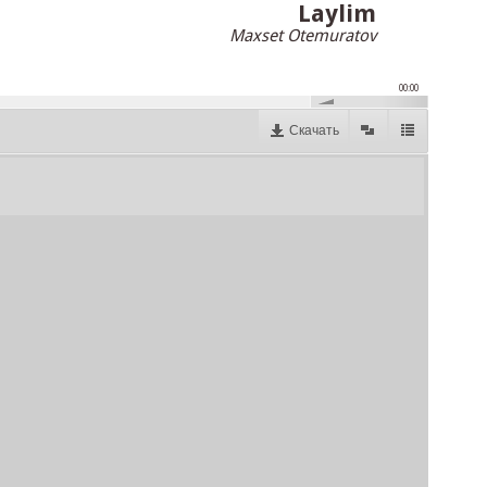
Laylim
Maxset Otemuratov
00:00
Скачать