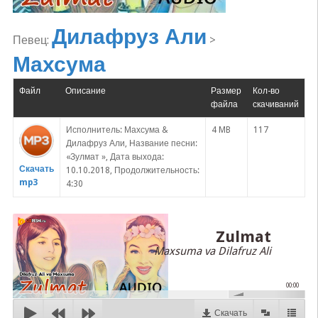
Дилафруз Али
Певец:
>
Махсума
Файл
Описание
Размер
Кол-во
файла
скачиваний
Исполнитель: Махсума &
4 MB
117
Дилафруз Али, Название песни:
«Зулмат », Дата выхода:
Скачать
10.10.2018, Продолжительность:
mp3
4:30
Zulmat
Maxsuma va Dilafruz Ali
00:00
Скачать