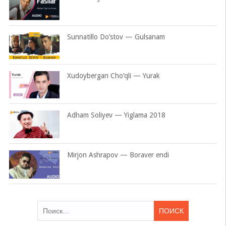
Sunnatillo Do’stov — Gulsanam
Xudoybergan Cho’qli — Yurak
Adham Soliyev — Yiglama 2018
Mirjon Ashrapov — Boraver endi
Найти: