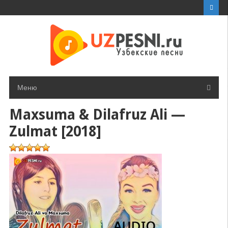
Перейти
к
контенту
Меню
Maxsuma & Dilafruz Ali —
Zulmat [2018]