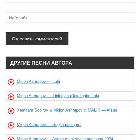
ДРУГИЕ ПЕСНИ АВТОРА
Mirjon Ashrapov — Juhi
Mirjon Ashrapov — Tiriklayin o’ldirdingku Lola
Xamdam Sobirov & Mirjon Ashrapov & MALIK — Afsus
Mirjon Ashrapov — Sog’inmadingmi
Mirjon Ashrapov — Aytgin meni sog’inmadingmi 2024