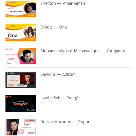
Sherxon — Aman-aman
Dilso’z — Ona
Muhammadyusuf Mamasodiqov — Yuragimni
Sayyora — Azizam
JavohirBek — Yomg’ir
Ruslan Murodov — Popuri