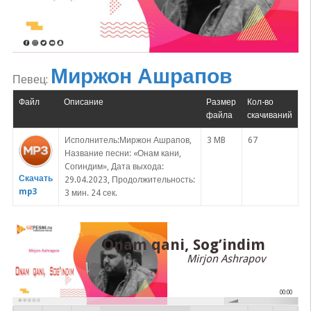
Миржон Ашрапов
Певец:
Файл
Описание
Размер
Кол-во
файла
скачиваний
Исполнитель:Миржон Ашрапов,
3 MB
67
Название песни: «Онам кани,
Cогиндим», Дата выхода:
Скачать
29.04.2023, Продолжительность:
mp3
3 мин. 24 сек.
Onam qani, Sog’indim
Mirjon Ashrapov
00:00