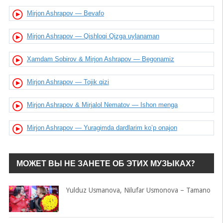
Mirjon Ashrapov — Bevafo
Mirjon Ashrapov — Qishloqi Qizga uylanaman
Xamdam Sobirov & Mirjon Ashrapov — Begonamiz
Mirjon Ashrapov — Tojik qizi
Mirjon Ashrapov & Mirjalol Nematov — Ishon menga
Mirjon Ashrapov — Yuragimda dardlarim ko’p onajon
МОЖЕТ ВЫ НЕ ЗАНЕТЕ ОБ ЭТИХ МУЗЫКАХ?
Yulduz Usmanova, Nilufar Usmonova – Tamano