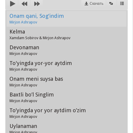
Скачать
Onam qani, Sog’indim
Mirjon Ashrapov
Kelma
Xamdam Sobirov & Mirjon Ashrapov
Devonaman
Mirjon Ashrapov
To'yingda yor-yor aytdim
Mirjon Ashrapov
Onam meni suysa bas
Mirjon Ashrapov
Baxtli bo’l Singlim
Mirjon Ashrapov
To’yingda yor yor aytdim o’zim
Mirjon Ashrapov
Uylanaman
Mirjon Ashrapov