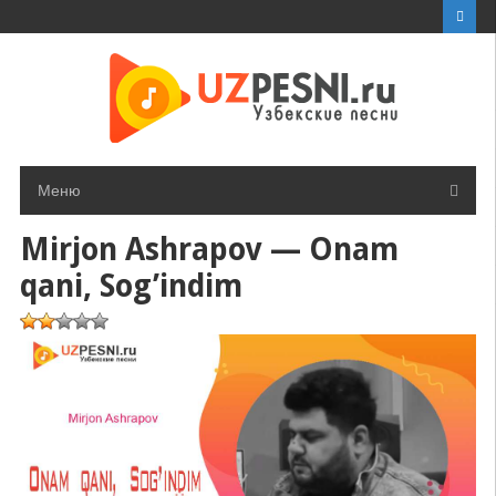
Перейти
к
контенту
Меню
Mirjon Ashrapov — Onam
qani, Sog’indim