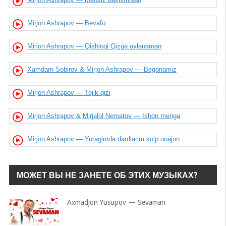
Mirjon Ashrapov — Bevafo
Mirjon Ashrapov — Qishloqi Qizga uylanaman
Xamdam Sobirov & Mirjon Ashrapov — Begonamiz
Mirjon Ashrapov — Tojik qizi
Mirjon Ashrapov & Mirjalol Nematov — Ishon menga
Mirjon Ashrapov — Yuragimda dardlarim ko’p onajon
МОЖЕТ ВЫ НЕ ЗАНЕТЕ ОБ ЭТИХ МУЗЫКАХ?
Axmadjon Yusupov — Sevaman