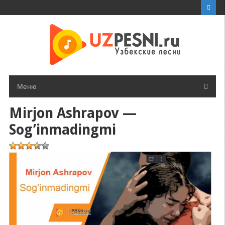
Перейти
к
контенту
Меню
Mirjon Ashrapov —
Sog’inmadingmi