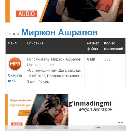
Миржон Ашрапов
Певец:
Файл
Описание
Размер
Кол-во
файла
скачиваний
Исполнитель: Миржон Ашрапов,
8 MB
378
Название песни:
«Согинмадингми», Дата выхода:
Скачать
18.06.2023, Продолжительность:
mp3
8 мин. 46 сек.
Sog'inmadingmi
Mirjon Ashrapov
00:00