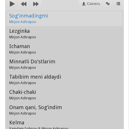
Скачать
Sog'inmadingmi
Mirjon Ashrapov
Lezginka
Mirjon Ashrapov
Ichaman
Mirjon Ashrapov
Minnatli Do’stlarim
Mirjon Ashrapov
Tabibim meni aldaydi
Mirjon Ashrapov
Chaki-chaki
Mirjon Ashrapov
Onam qani, Sog’indim
Mirjon Ashrapov
Kelma
Xamdam Sobirov & Mirjon Ashrapov