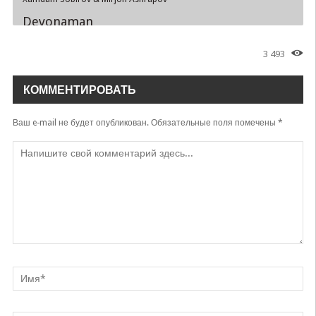
Devonaman
Mirjon Ashrapov
3 493
To'yingda yor-yor aytdim
Mirjon Ashrapov
КОММЕНТИРОВАТЬ
Ваш e-mail не будет опубликован.
Обязательные поля помечены
*