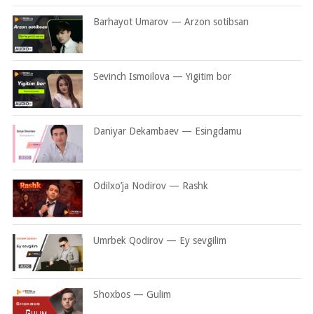
Barhayot Umarov — Arzon sotibsan
Sevinch Ismoilova — Yigitim bor
Daniyar Dekambaev — Esingdamu
Odilxo’ja Nodirov — Rashk
Umrbek Qodirov — Ey sevgilim
Shoxbos — Gulim