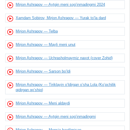
Mirjon Ashrapov — Aytgin meni sog’inmadingmi 2024
Xamdam Sobirov, Mirjon Ashrapov — Yurak to’la dard
Mirjon Ashrapov — Telba
Mirjon Ashrapov — Mayli meni unut
Mirjon Ashrapov — Uchrasholmaymiz naxot (cover Zohid)
Mirjon Ashrapov — Sarson bo’ldi
Mirjon Ashrapov — Tiriklayin o’ldirgan o’sha Lola (Ko’pchilik
qidirgan qo’shiq)
Mirjon Ashrapov — Meni aldaydi
Mirjon Ashrapov — Aytgin meni sog’inmadingmi
Mirjon Ashrapov — Mensiz baxtlimisan