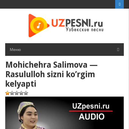
Перейти
к
контенту
Меню
Mohichehra Salimova —
Rasululloh sizni ko’rgim
kelyapti