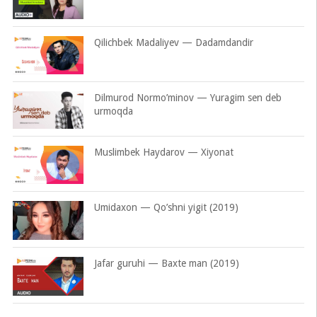
Qilichbek Madaliyev — Dadamdandir
Dilmurod Normo’minov — Yuragim sen deb
urmoqda
Muslimbek Haydarov — Xiyonat
Umidaxon — Qo’shni yigit (2019)
Jafar guruhi — Baxte man (2019)