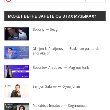
МОЖЕТ ВЫ НЕ ЗАНЕТЕ ОБ ЭТИХ МУЗЫКАХ?
Boburiy — Sevgi
Olimjon Ne’matjonov — Bizdaham pul borda
endi Akajon
Boburbek Arapbaev — Mag’zun tunlar
Zarifjon Safarov — O’yna jonim
Muxabbat Irmatova — Sog’inurman