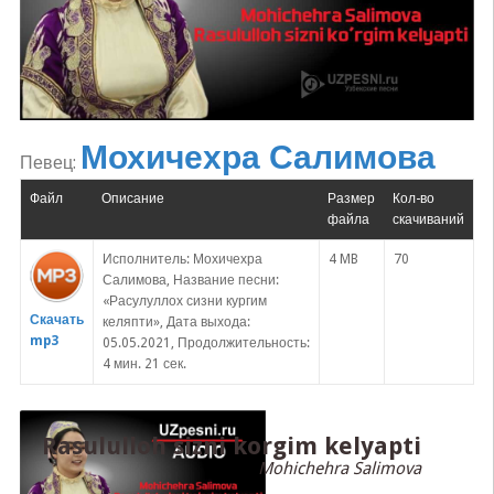
Мохичехра Салимова
Певец:
Файл
Описание
Размер
Кол-во
файла
скачиваний
Исполнитель: Мохичехра
4 MB
70
Салимова, Название песни:
«Расулуллох сизни кургим
Скачать
келяпти», Дата выхода:
mp3
05.05.2021, Продолжительность:
4 мин. 21 сек.
Rasululloh sizni korgim kelyapti
Mohichehra Salimova