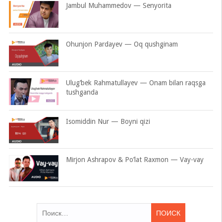
Jambul Muhammedov — Senyorita
Ohunjon Pardayev — Oq qushginam
Ulug’bek Rahmatullayev — Onam bilan raqsga
tushganda
Isomiddin Nur — Boyni qizi
Mirjon Ashrapov & Po’lat Raxmon — Vay-vay
Найти: