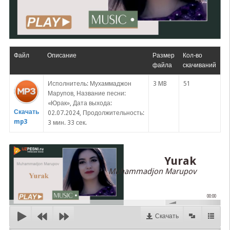
Файл
Описание
Размер
Кол-во
файла
скачиваний
Исполнитель: Мухаммаджон
3 MB
51
Марупов, Название песни:
«Юрак», Дата выхода:
Скачать
02.07.2024, Продолжительность:
mp3
3 мин. 33 сек.
Yurak
Muhammadjon Marupov
00:00
Скачать