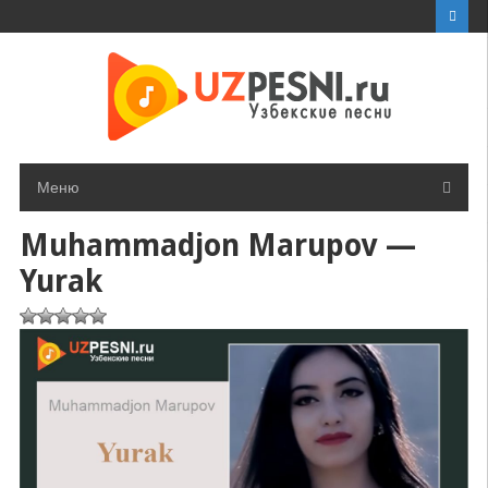
Перейти
к
контенту
Меню
Muhammadjon Marupov —
Yurak