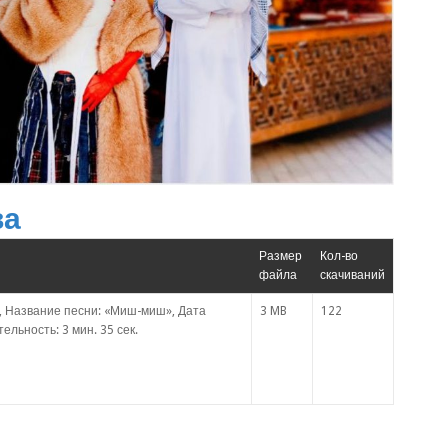
ва
Размер
Кол-во
файла
скачиваний
, Название песни: «Миш-миш», Дата
3 MB
122
ельность: 3 мин. 35 сек.