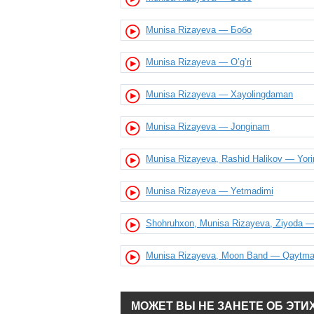
Munisa Rizayeva — Бобо
Munisa Rizayeva — O’g’ri
Munisa Rizayeva — Xayolingdaman
Munisa Rizayeva — Jonginam
Munisa Rizayeva, Rashid Halikov — Yor
Munisa Rizayeva — Yetmadimi
Shohruhxon, Munisa Rizayeva, Ziyoda — 
Munisa Rizayeva, Moon Band — Qaytma
МОЖЕТ ВЫ НЕ ЗАНЕТЕ ОБ ЭТИ