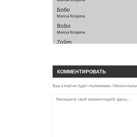
Бобо
Munisa Rizayeva
Bobo
Munisa Rizayeva
Zolim
Munisa Rizayeva
O'ylamadingz
Munisa Rizayeva & Konsta
КОММЕНТИРОВАТЬ
Yetmasmidi, Yetmadimi
Munisa Rizayeva, Jaloliddin Ahmadaliyev
Ваш e-mail не будет опубликован.
Обязательны
Xayolingdaman
Munisa Rizayeva
Jonginam
Munisa Rizayeva
Yetmadimi
Munisa Rizayeva