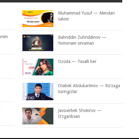
Muhammad Yusuf — Mendan
salom
onim
Bahriddin Zuhriddinov —
Yomonam sevaman
Ozoda — Tasalli ber
Otabek Abdukarimov — Ro’zaga
turingizlar
—
Javoxirbek Shokirov —
O’zgaribsan