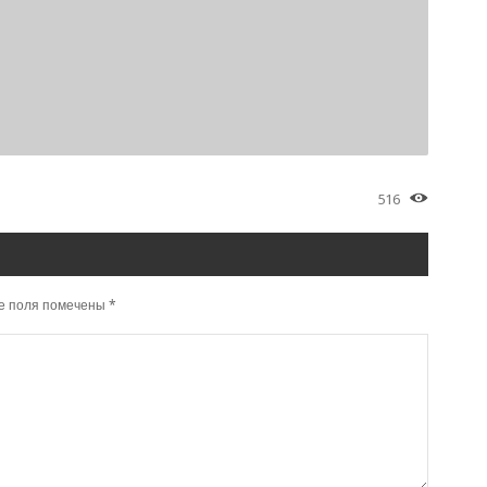
516
е поля помечены
*