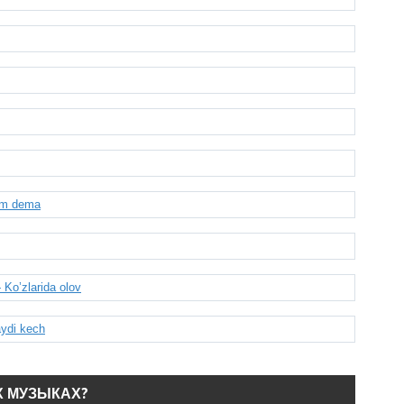
im dema
Ko’zlarida olov
ydi kech
Х МУЗЫКАХ?