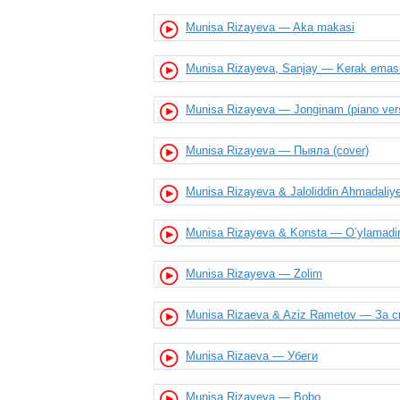
Munisa Rizayeva — Aka makasi
Munisa Rizayeva, Sanjay — Kerak ema
Munisa Rizayeva — Jonginam (piano ver
Munisa Rizayeva — Пыяла (cover)
Munisa Rizayeva & Jaloliddin Ahmadali
Munisa Rizayeva & Konsta — O’ylamadi
Munisa Rizayeva — Zolim
Munisa Rizaeva & Aziz Rametov — За с
Munisa Rizaeva — Убеги
Munisa Rizayeva — Bobo