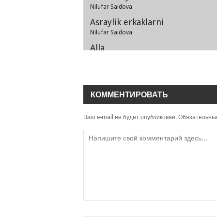
Nilufar Saidova
Asraylik erkaklarni
Nilufar Saidova
Alla
Nilufar Saidova
Yoringmaney
Nilufar Saidova
КОММЕНТИРОВАТЬ
Asrang ona tabiatni
Nilufar Saidova
Ваш e-mail не будет опубликован.
Обязательны
Vataningni asra bolam
Nilufar Saidova
Kechir-kechir
Nilufar Saidova