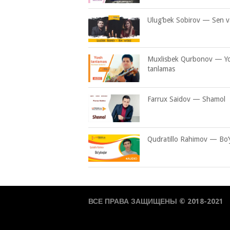
Ulug’bek Sobirov — Sen v
Muxlisbek Qurbonov — Y
tanlamas
Farrux Saidov — Shamol
Qudratillo Rahimov — Bo’
ВСЕ ПРАВА ЗАЩИЩЕНЫ © 2018-2021