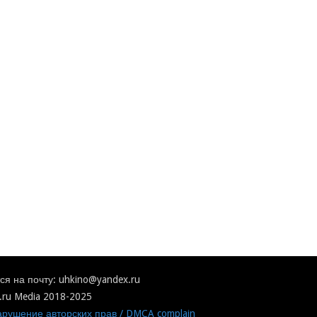
я на почту: uhkino@yandex.ru
.ru Media 2018-2025
рушение авторских прав / DMCA complain