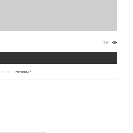
739
е поля помечены
*