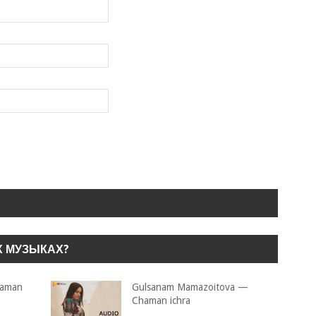
Х МУЗЫКАХ?
qaman
Gulsanam Mamazoitova —
Chaman ichra