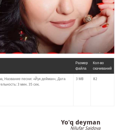
Размер
Кол-во
файла
скачиваний
, Название песни: «Йук дейман», Дата
3 MB
82
льность: 3 мин. 35 сек.
Yo'q deyman
Nilufar Saidova