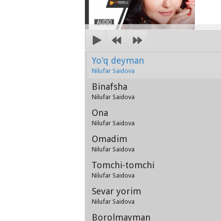
Yo'q deyman
Nilufar Saidova
Binafsha
Nilufar Saidova
Ona
Nilufar Saidova
Omadim
Nilufar Saidova
Tomchi-tomchi
Nilufar Saidova
Sevar yorim
Nilufar Saidova
Borolmayman