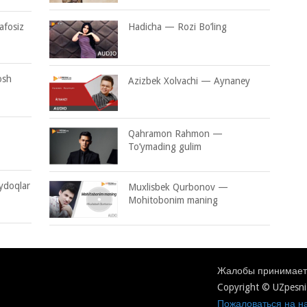
afosiz
Hadicha — Rozi Bo’ling
osh
Azizbek Xolvachi — Aynaney
Qahramon Rahmon —
To’ymading gulim
ydoqlar
Muxlisbek Qurbonov —
Mohitobonim maning
Жалобы принимаетс
Copyright © UZpesni
Пожаловаться на на