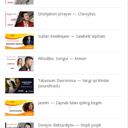
Shohjahon Jo’rayev — Chiroylisiz
Sultan Kewlimjaev — Sawbetli aqsham
Whodibe, Songul — Armon
Tabassum Davronova — Yangi qo’shnilar
(soundtrack)
Jasmin — Zaynab bilan qoling begim
Doniyor Bekturdiyev — Yoqdi yoqdi