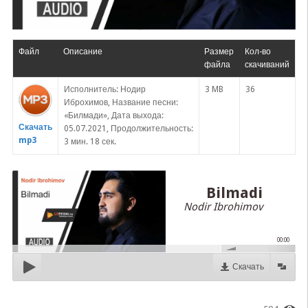
Файл
Описание
Размер
Кол-во
файла
скачиваний
Исполнитель: Нодир
3 MB
36
Иброхимов, Название песни:
«Билмади», Дата выхода:
Скачать
05.07.2021, Продолжительность:
mp3
3 мин. 18 сек.
Bilmadi
Nodir Ibrohimov
00:00
Скачать