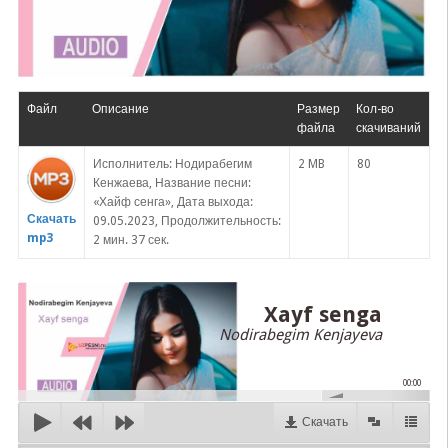
Файл
Описание
Размер
Кол-во
файла
скачиваний
Исполнитель: Нодирабегим
2 MB
80
Кенжаева, Название песни:
«Хайф сенга», Дата выхода:
Скачать
09.05.2023, Продолжительность:
mp3
2 мин. 37 сек.
Xayf senga
Nodirabegim Kenjayeva
00:00
Скачать