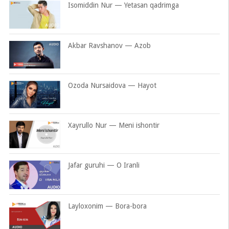
Isomiddin Nur — Yetasan qadrimga
Akbar Ravshanov — Azob
Ozoda Nursaidova — Hayot
Xayrullo Nur — Meni ishontir
Jafar guruhi — O Iranli
Layloxonim — Bora-bora