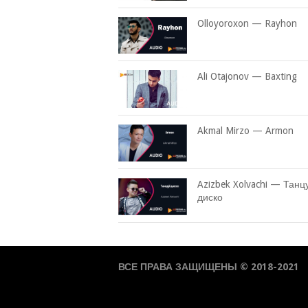
Olloyoroxon — Rayhon
Ali Otajonov — Baxting
Akmal Mirzo — Armon
Azizbek Xolvachi — Танц
диско
ВСЕ ПРАВА ЗАЩИЩЕНЫ © 2018-2021