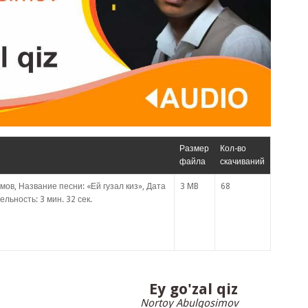
Размер
Кол-во
файла
скачиваний
ов, Название песни: «Ей гузал киз», Дата
3 MB
68
льность: 3 мин. 32 сек.
Ey go'zal qiz
Nortoy Abulqosimov