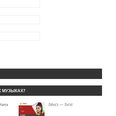
Х МУЗЫКАХ?
ylama
Dilso’z — Do’st