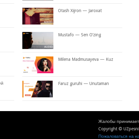
Otash Xijron — Jaroxat
Mustafo — Sen O’zing
Milena Madmusayeva — Kuz
уй
Faruz guruhi — Unutaman
Жалобы принимаетс
Copyright © UZpesni
Пожаловаться на на