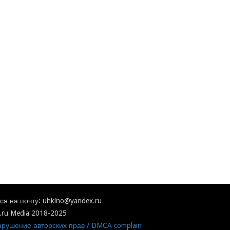
я на почту: uhkino@yandex.ru
.ru Media 2018-2025
рушение авторских прав / DMCA complain