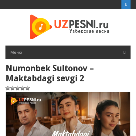
Перейти
к
контенту
Меню
Numonbek Sultonov –
Maktabdagi sevgi 2