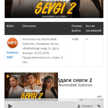
Файл
Описание
Размер
Кол-во
файла
скачиваний
Исполнитель: Numonbek
4 MB
6
Sultonov, Название песни:
«Maktabdagi sevgi 2», Дата
Скачать
выхода: 26.05.2026,
mp3
Продолжительность: 4 мин. 9
сек.
Мактабдаги севги 2
Numonbek Sultonov
00:00
Скачать