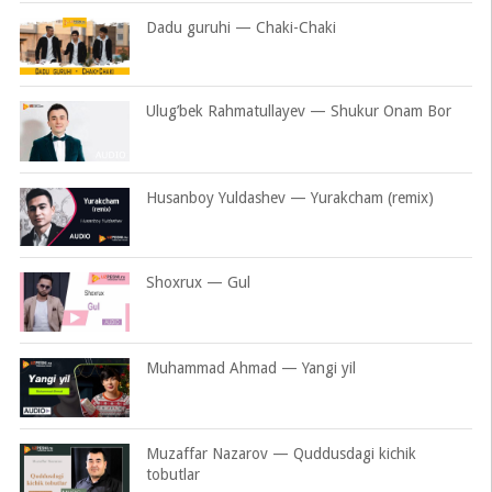
Dadu guruhi — Chaki-Chaki
Ulug’bek Rahmatullayev — Shukur Onam Bor
Husanboy Yuldashev — Yurakcham (remix)
Shoxrux — Gul
Muhammad Ahmad — Yangi yil
Muzaffar Nazarov — Quddusdagi kichik
tobutlar