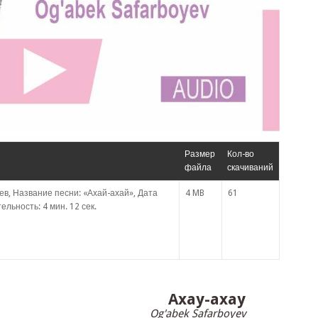
Размер
Кол-во
файла
скачиваний
в, Название песни: «Ахай-ахай», Дата
4 MB
61
льность: 4 мин. 12 сек.
Axay-axay
Og'abek Safarboyev