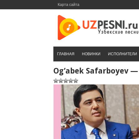
Перейти
Карта сайта
к
контенту
ГЛАВНАЯ
НОВИНКИ
ИСПОЛНИТЕЛИ
Og’abek Safarboyev —