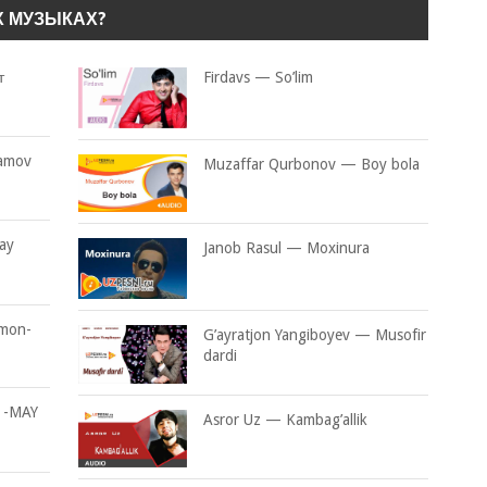
Х МУЗЫКАХ?
т
Firdavs — So’lim
tamov
Muzaffar Qurbonov — Boy bola
ay
Janob Rasul — Moxinura
Omon-
G’ayratjon Yangiboyev — Musofir
dardi
 -MAY
Asror Uz — Kambag’allik