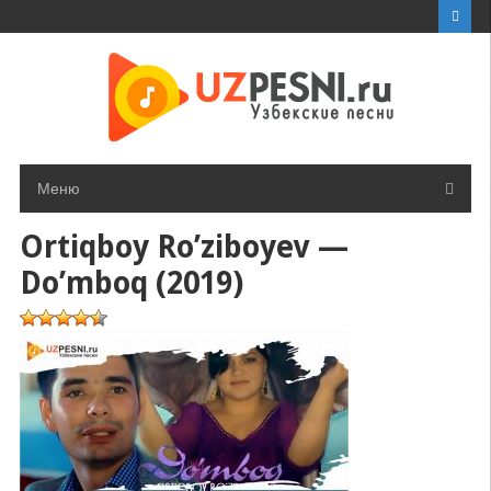
Перейти
к
контенту
Меню
Ortiqboy Ro’ziboyev —
Do’mboq (2019)