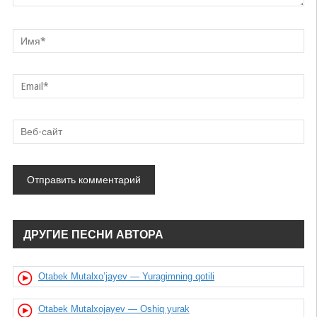
ДРУГИЕ ПЕСНИ АВТОРА
Otabek Mutalxo’jayev — Yuragimning qotili
Otabek Mutalxojayev — Oshiq yurak