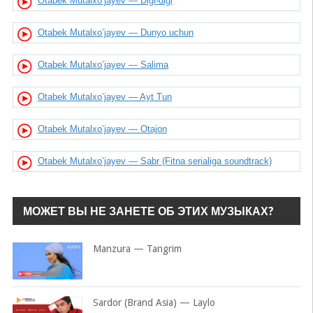
Otabek Mutalxo’jayev — Digi-digi
Otabek Mutalxo’jayev — Dunyo uchun
Otabek Mutalxo’jayev — Salima
Otabek Mutalxo’jayev — Ayt Tun
Otabek Mutalxo’jayev — Otajon
Otabek Mutalxo’jayev — Sabr (Fitna serialiga soundtrack)
МОЖЕТ ВЫ НЕ ЗАНЕТЕ ОБ ЭТИХ МУЗЫКАХ?
Manzura — Tangrim
Sardor (Brand Asia) — Laylo