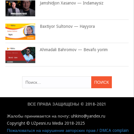
Jamshidjon Xasanov — Indamaysiz
Baxtiyor Sultonov — Hayyora
Ahmadali Bahromov — Bevafo yorim
Найти:
ВСЕ ПРАВА ЗАЩИЩЕНЫ © 2018-2021
Жалобы принимается на почту: uhkino@yandex.ru
Copyright © UZpesni.ru Media 2018-2025
Пожаловаться на нарушение авторских прав / DMCA complain