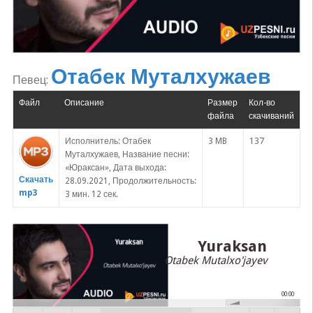
Отабек Муталхужаев
Певец:
Файл
Описание
Размер
Кол-во
файла
скачиваний
Исполнитель: Отабек
3 MB
137
Муталхужаев, Название песни:
«Юраксан», Дата выхода:
Скачать
28.09.2021, Продолжительность:
mp3
3 мин. 12 сек.
Yuraksan
Otabek Mutalxo'jayev
00:00