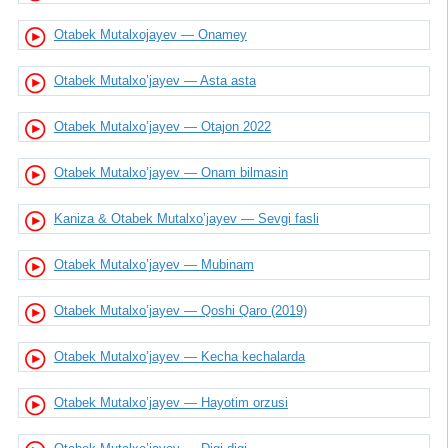
Otabek Mutalxojayev — Onamey
Otabek Mutalxo’jayev — Asta asta
Otabek Mutalxo’jayev — Otajon 2022
Otabek Mutalxo’jayev — Onam bilmasin
Kaniza & Otabek Mutalxo’jayev — Sevgi fasli
Otabek Mutalxo’jayev — Mubinam
Otabek Mutalxo’jayev — Qoshi Qaro (2019)
Otabek Mutalxo’jayev — Kecha kechalarda
Otabek Mutalxo’jayev — Hayotim orzusi