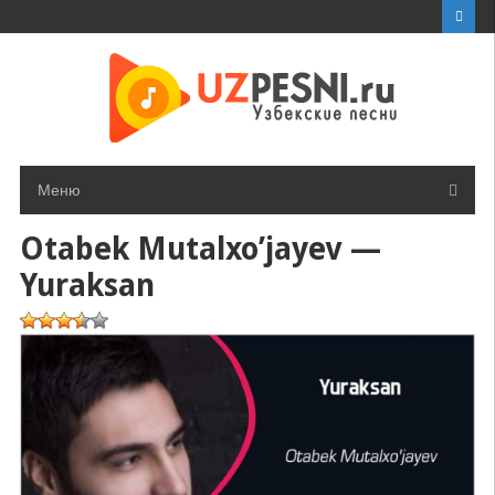
Перейти
к
контенту
Меню
Otabek Mutalxo’jayev —
Yuraksan