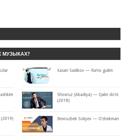
Х МУЗЫКАХ?
zlar
Xasan Sadikov — Ra’no gulim
Rashkim
Shoxruz (Abadiya) — Qalin do’st
(2018)
 (2019)
Bexruzbek Soliyev — O’zbekman