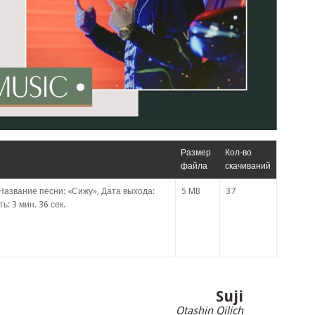
Размер
Кол-во
файла
скачиваний
Название песни: «Сижу», Дата выхода:
5 MB
37
: 3 мин. 36 сек.
Suji
Otashin Qilich