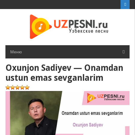
Перейти
к
контенту
Меню
Oxunjon Sadiyev — Onamdan
ustun emas sevganlarim