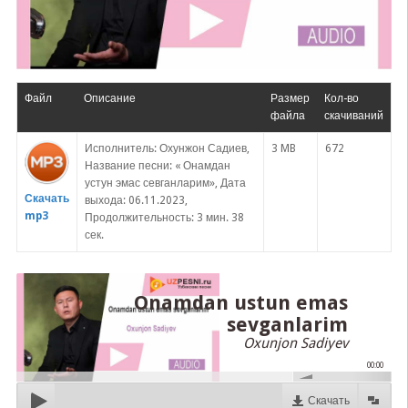
Файл
Описание
Размер
Кол-во
файла
скачиваний
Исполнитель: Охунжон Садиев,
3 MB
672
Название песни: « Онамдан
устун эмас севганларим», Дата
Скачать
выхода: 06.11.2023,
mp3
Продолжительность: 3 мин. 38
сек.
Onamdan ustun emas
sevganlarim
Oxunjon Sadiyev
00:00
Скачать