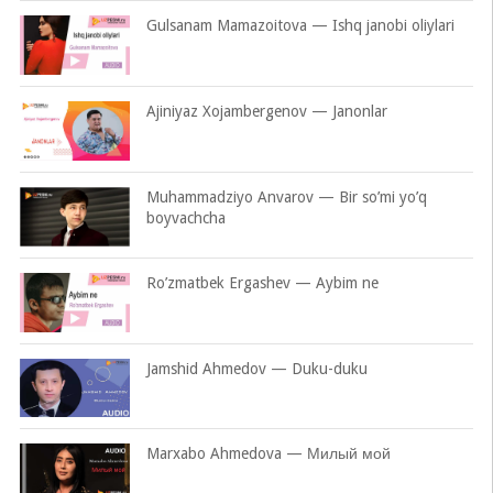
Gulsanam Mamazoitova — Ishq janobi oliylari
Ajiniyaz Xojambergenov — Janonlar
Muhammadziyo Anvarov — Bir so’mi yo’q
boyvachcha
Ro’zmatbek Ergashev — Aybim ne
Jamshid Ahmedov — Duku-duku
Marxabo Ahmedova — Милый мой