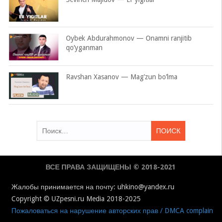
Oybek Abdurahmonov — Onamni ranjitib
qo’yganman
Ravshan Xasanov — Mag’zun bo’lma
Найти:
ВСЕ ПРАВА ЗАЩИЩЕНЫ © 2018-2021
Жалобы принимается на почту: uhkino@yandex.ru
Copyright © UZpesni.ru Media 2018-2025
Пожаловаться на нарушение авторских прав / DMCA complain