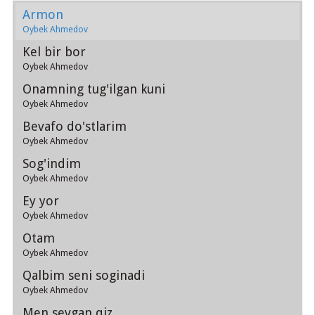
Armon
Oybek Ahmedov
Kel bir bor
Oybek Ahmedov
Onamning tug'ilgan kuni
Oybek Ahmedov
Bevafo do'stlarim
Oybek Ahmedov
Sog'indim
Oybek Ahmedov
Ey yor
Oybek Ahmedov
Otam
Oybek Ahmedov
Qalbim seni soginadi
Oybek Ahmedov
Men sevgan qiz