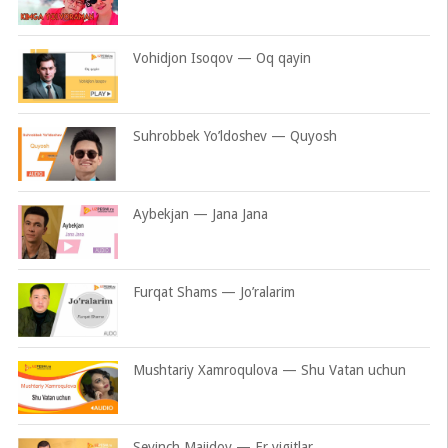
Vohidjon Isoqov — Oq qayin
Suhrobbek Yo’ldoshev — Quyosh
Aybekjan — Jana Jana
Furqat Shams — Jo’ralarim
Mushtariy Xamroqulova — Shu Vatan uchun
Sevinch Majidov — Er yigitlar