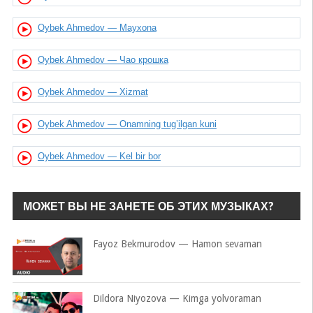
Oybek Ahmedov — Mayxona
Oybek Ahmedov — Чао крошка
Oybek Ahmedov — Xizmat
Oybek Ahmedov — Onamning tug’ilgan kuni
Oybek Ahmedov — Kel bir bor
МОЖЕТ ВЫ НЕ ЗАНЕТЕ ОБ ЭТИХ МУЗЫКАХ?
Fayoz Bekmurodov — Hamon sevaman
Dildora Niyozova — Kimga yolvoraman