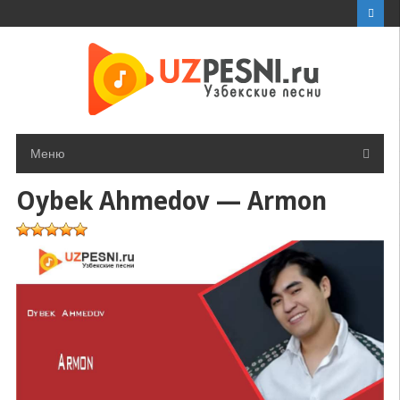
Перейти
к
контенту
Меню
Oybek Ahmedov — Armon