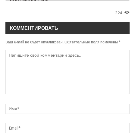
Oybek Ahmedov
324
Azizam
Oybek Ahmedov
КОММЕНТИРОВАТЬ
Karvon o'tadi
Oybek Ahmedov
Ваш e-mail не будет опубликован.
Обязательные поля помечены
*
Do'stlarim
Oybek Ahmedov
Tabriklaymiz
Oybek Ahmedov