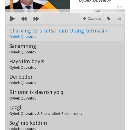
Oybek Quvvatov
00:00
Скачать
Charxing ters ketsa ham Otang ketmasin
Oybek Quvvatov
Sanamning
Oybek Quvvatov
Hayotim boyisi
Oybek Quvvatov
Derbeder
Oybek Quvvatov
Bir umrlik davron yo'q
Oybek Quvvatov
Lazgi
Oybek Quvvatov & Shahzodbek Bekmurodov
Sog'inib ketdim
Oybek Quvvatov