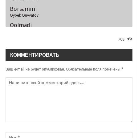
Borsammi
Oybek Quvvatov
Qolmadi
Bobomurod Hamdamov, Oybek Quvvatov
708
Hajga olib boray Onajonimni
Oybek Quvvatov
КОММЕНТИРОВАТЬ
Ваш e-mail не будет опубликован.
Обязательные поля помечены
*