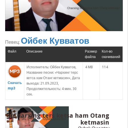
Ойбек Кувватов
Певец:
Файл
Описание
Размер
Кол-во
файла
скачиваний
Исполнитель: Ойбек Кувватов,
4 MB
114
Название песни: «Чархинг терс
кетса хам Отанг кетмасин», Дата
Скачать
выхода: 21.09.2023,
mp3
Продолжительность: 4 мин. 30
сек.
Charxing ters ketsa ham Otang
ketmasin