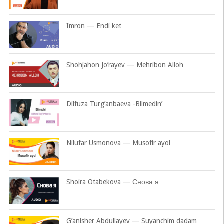
Imron — Endi ket
Shohjahon Jo’rayev — Mehribon Alloh
Dilfuza Turg’anbaeva -Bilmedin’
Nilufar Usmonova — Musofir ayol
Shoira Otabekova — Снова я
G’anisher Abdullayev — Suyanchim dadam