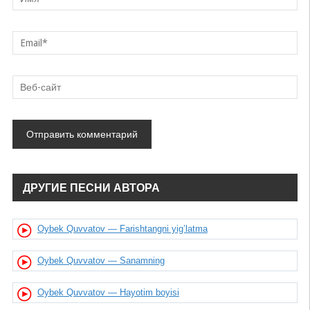
ДРУГИЕ ПЕСНИ АВТОРА
Oybek Quvvatov — Farishtangni yig’latma
Oybek Quvvatov — Sanamning
Oybek Quvvatov — Hayotim boyisi