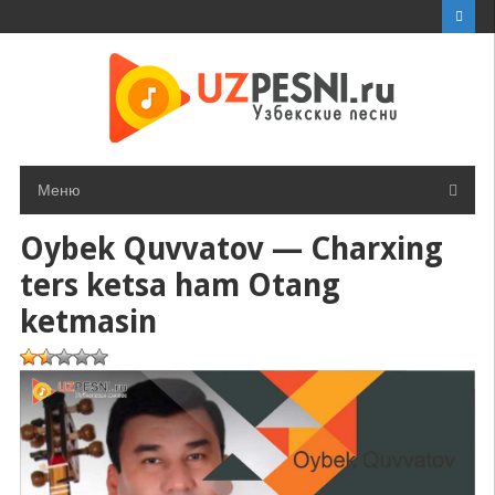
Перейти
к
контенту
Меню
Oybek Quvvatov — Charxing
ters ketsa ham Otang
ketmasin