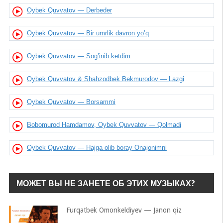
Oybek Quvvatov — Derbeder
Oybek Quvvatov — Bir umrlik davron yo’q
Oybek Quvvatov — Sog’inib ketdim
Oybek Quvvatov & Shahzodbek Bekmurodov — Lazgi
Oybek Quvvatov — Borsammi
Bobomurod Hamdamov, Oybek Quvvatov — Qolmadi
Oybek Quvvatov — Hajga olib boray Onajonimni
МОЖЕТ ВЫ НЕ ЗАНЕТЕ ОБ ЭТИХ МУЗЫКАХ?
Furqatbek Omonkeldiyev — Janon qiz