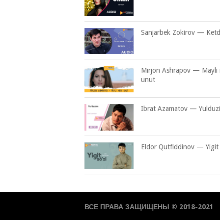
Sanjarbek Zokirov — Ketd
Mirjon Ashrapov — Mayli
unut
Ibrat Azamatov — Yulduz
Eldor Qutfiddinov — Yigit 
ВСЕ ПРАВА ЗАЩИЩЕНЫ © 2018-2021