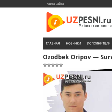
Перейти
Карта сайта
к
контенту
ГЛАВНАЯ
НОВИНКИ
ИСПОЛНИТЕЛИ
Ozodbek Oripov — Sura