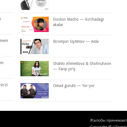
i
Doston Macho — Ko’chadagi
akalar
 meni
Ikromjon Siytimov — Aida
im
Shahlo Ahmedova & Shohruhxon
— Farqi yo’q
so’zi
Omad guruhi — Yor-yor
Жалобы принимаетс