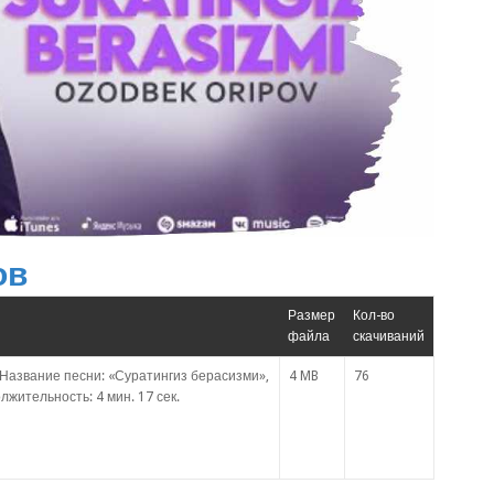
ов
Размер
Кол-во
файла
скачиваний
Название песни: «Суратингиз берасизми»,
4 MB
76
лжительность: 4 мин. 17 сек.