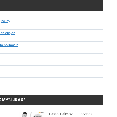
 bo’lay
man onajon
ta bo’lmasin
Х МУЗЫКАХ?
Hasan Halimov — Sarvinoz