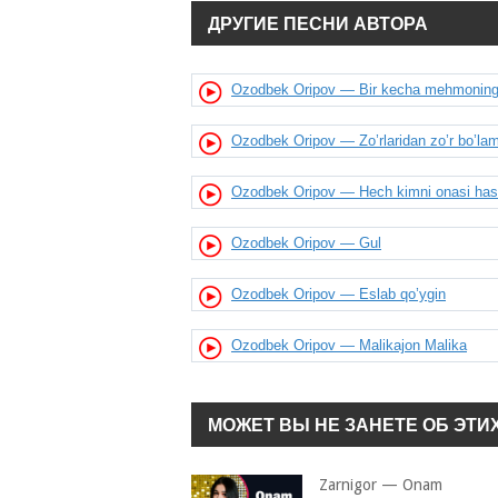
ДРУГИЕ ПЕСНИ АВТОРА
Ozodbek Oripov — Bir kecha mehmoning
Ozodbek Oripov — Zo’rlaridan zo’r bo’la
Ozodbek Oripov — Hech kimni onasi has
Ozodbek Oripov — Gul
Ozodbek Oripov — Eslab qo’ygin
Ozodbek Oripov — Malikajon Malika
МОЖЕТ ВЫ НЕ ЗАНЕТЕ ОБ ЭТИ
Zarnigor — Onam