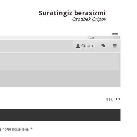
Suratingiz berasizmi
Ozodbek Oripov
00:00
Скачать
318
е поля помечены
*