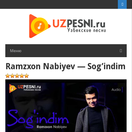
Перейти
к
контенту
Меню
Ramzxon Nabiyev — Sog’indim