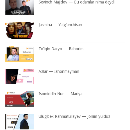
Sevinch Majidov — Bu odamlar nima deydi
Jasmina — Yolg’onchisan
To’lqin Daryo — Bahorim
Azlar — Ishonmayman
Isomiddin Nur — Mariya
Ulug’bek Rahmatullayev — Jonim yulduz