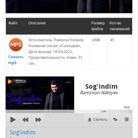
Файл
Описание
Размер
Кол-во
файла
скачиваний
Исполнитель: Рамзхон Набиев,
4 MB
45
Название песни: «Согиндим»,
Дата выхода: 18.04.2022,
Скачать
Продолжительность: 4 мин. 31
mp3
сек.
Sog'indim
Ramzxon Nabiyev
00:00
Скачать
Sog'indim