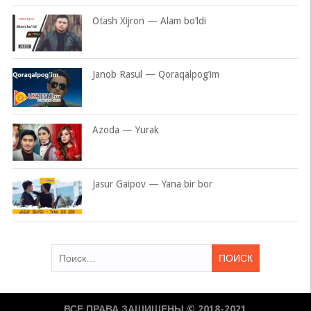
Otash Xijron — Alam bo’ldi
Janob Rasul — Qoraqalpog’im
Azoda — Yurak
Jasur Gaipov — Yana bir bor
Найти:
ВСЕ ПРАВА ЗАЩИЩЕНЫ © 2018-2021