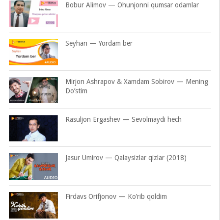
Bobur Alimov — Ohunjonni qumsar odamlar
Seyhan — Yordam ber
Mirjon Ashrapov & Xamdam Sobirov — Mening
Do’stim
Rasuljon Ergashev — Sevolmaydi hech
Jasur Umirov — Qalaysizlar qizlar (2018)
Firdavs Orifjonov — Ko’rib qoldim