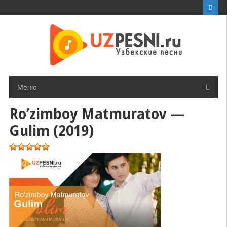
Перейти
к
контенту
Меню
Ro’zimboy Matmuratov —
Gulim (2019)