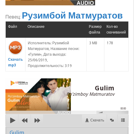
Рузимбой Матмуратов
Певец:
Файл
Описание
Размер
Кол-во
файла
скачиваний
Исполнитель: Рузимбой
3 MB
178
Матмуратов, Название песни:
«Гулим», Дата выхода:
Скачать
25/06/2019,
mp3
Продолжительность: 3:19
Gulim
Ro'zimboy Matmuratov
00:00
Скачать
Gulim