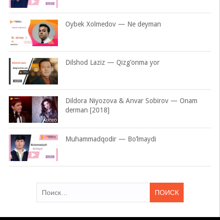
Oybek Xolmedov — Ne deyman
Dilshod Laziz — Qizg’onma yor
Dildora Niyozova & Anvar Sobirov — Onam
derman [2018]
Muhammadqodir — Bo’lmaydi
Найти: