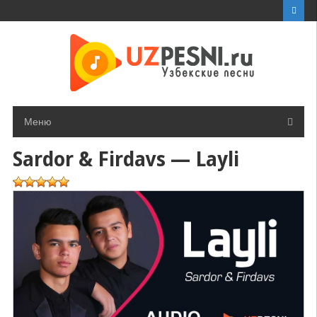
Перейти
к
контенту
Меню
Sardor & Firdavs — Layli