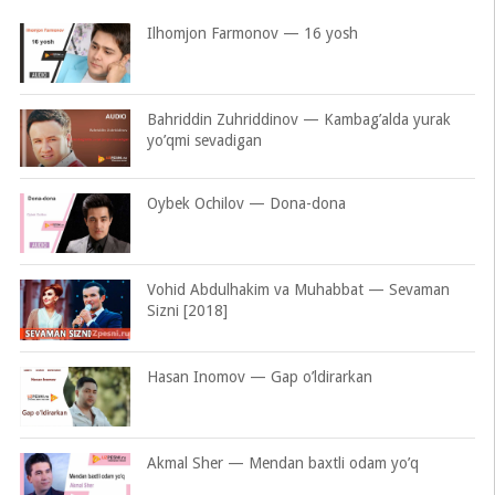
Ilhomjon Farmonov — 16 yosh
Bahriddin Zuhriddinov — Kambag’alda yurak
yo’qmi sevadigan
Oybek Ochilov — Dona-dona
Vohid Abdulhakim va Muhabbat — Sevaman
Sizni [2018]
Hasan Inomov — Gap o’ldirarkan
Akmal Sher — Mendan baxtli odam yo’q