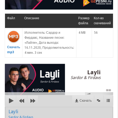
Файл
Описание
Размер
Кол-во
файла
скачиваний
Исполнитель: Сардор и
4 MB
56
Фирдавс, Название песни:
«Лайли», Дата выхода:
Скачать
16.11.2020, Продолжительность:
mp3
4 мин. 3 сек
Layli
Sardor & Firdavs
00:00
Скачать
Layli
Sardor & Firdavs