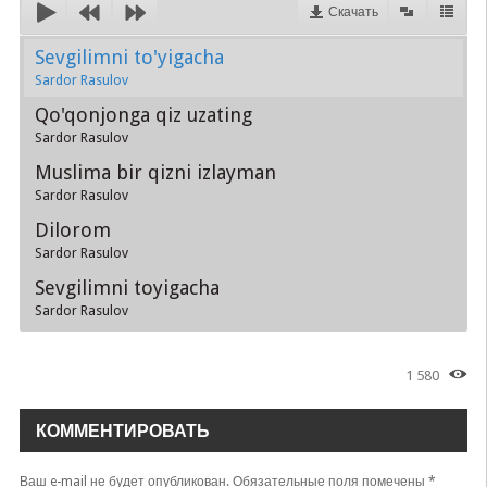
Скачать
Sevgilimni to'yigacha
Sardor Rasulov
Qo'qonjonga qiz uzating
Sardor Rasulov
Muslima bir qizni izlayman
Sardor Rasulov
Dilorom
Sardor Rasulov
Sevgilimni toyigacha
Sardor Rasulov
1 580
КОММЕНТИРОВАТЬ
Ваш e-mail не будет опубликован.
Обязательные поля помечены
*