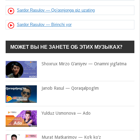
Sardor Rasulov — Qo’qonjonga qiz uzating
Sardor Rasulov — Birinchi yor
МОЖЕТ ВЫ НЕ ЗАНЕТЕ ОБ ЭТИХ МУЗЫКАХ?
Shoxrux Mirzo G’aniyev — Onamni yig’latma
Janob Rasul — Qoraqalpog’im
Yulduz Usmonova — Ado
Murat Matkarimov — Ko’k ko’z