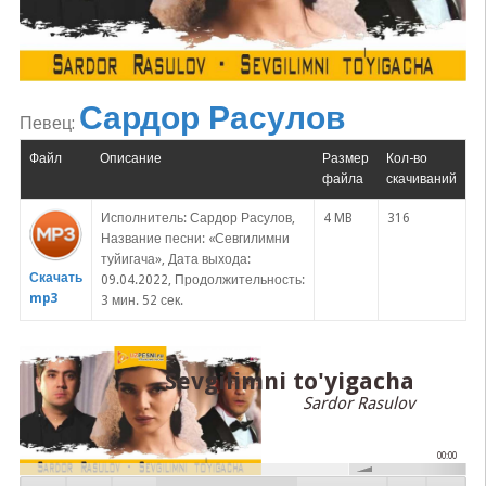
Сардор Расулов
Певец:
Файл
Описание
Размер
Кол-во
файла
скачиваний
Исполнитель: Сардор Расулов,
4 MB
316
Название песни: «Севгилимни
туйигача», Дата выхода:
Скачать
09.04.2022, Продолжительность:
mp3
3 мин. 52 сек.
Sevgilimni to'yigacha
Sardor Rasulov
00:00