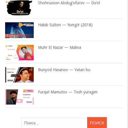
Shohruxxon Abdug’ofurov — Do’st
Habib Sulton — Yomg’ir (2018)
Muhr El Nazar — Malina
Bunyod Hasanov — Vatan bu
Furqat Mamutov — Tosh yuragim
Найти: