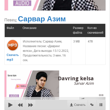
Сарвар Азим
Певец:
Файл
Описание
Размер
Кол-во
файла
скачиваний
Исполнитель: Сарвар Азим,
3 MB
478
Название песни: «Давринг
келса», Дата выхода: 13.12.2022,
Скачать
Продолжительность: 3 мин. 16
mp3
сек.
Davring kelsa
Sarvar Azim
00:00
Скачать