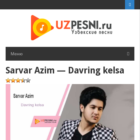
Перейти
к
контенту
Меню
Sarvar Azim — Davring kelsa