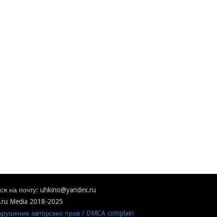
я на почту: uhkino@yandex.ru
.ru Media 2018-2025
рушение авторских прав / DMCA complain