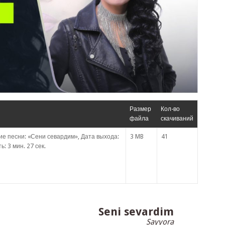
Размер
Кол-во
файла
скачиваний
е песни: «Сени севардим», Дата выхода:
3 MB
41
: 3 мин. 27 сек.
Seni sevardim
Sayyora