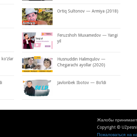
Ortiq Sultonov — Armiya (2018)
Feruzshoh Muxamedov — Yangi
yil
ko’zlar
Husnuddin Halimqulov —
Chegarachi ayollar (2020)
di
Javlonbek Ibotov — Bo’ldi
Жалобы принимаетс
Copyright © UZpesni
Пожаловаться на на