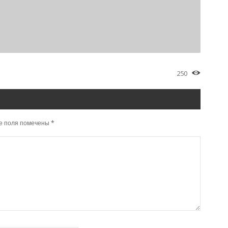
250
е поля помечены
*