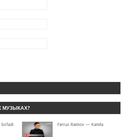
Х МУЗЫКАХ?
bo’ladi
Farrux Raimov — Kamila