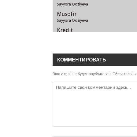
Sayyora Qoziyeva
Musofir
Sayyora Qoziyeva
Kredit
Sayyoraxon Baltayeva
Sayyora
Zafarbek Akbar o'g'li
КОММЕНТИРОВАТЬ
Dadam xotirasiga
Sayyora Qoziyeva
Ваш e-mail не будет опубликован.
Обязательны
Krutoy
Sayyoraxon Baltayeva
Krutoy
Sayyoraxon Baltayeva
Bo'stonni sho'x qiziman
Sayyoraxon Baltayeva
Bollar-bollar
Sayyoraxon Baltayeva