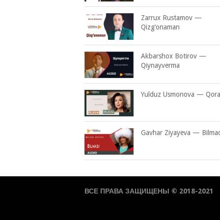
Zarrux Rustamov —
Qizg’onaman
Akbarshox Botirov —
Qiynayverma
Yulduz Usmonova — Qora 
Gavhar Ziyayeva — Bilma
ВСЕ ПРАВА ЗАЩИЩЕНЫ © 2018-2021