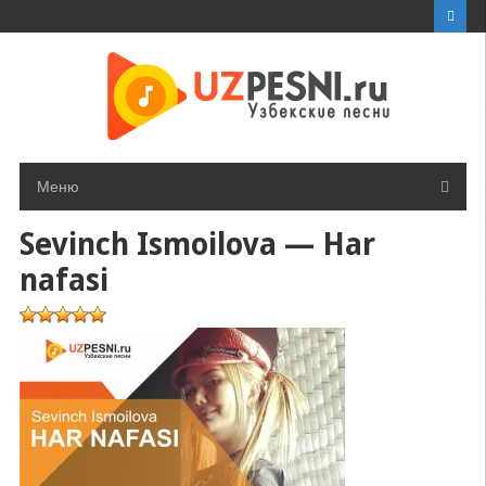
Перейти
к
контенту
Меню
Sevinch Ismoilova — Har
nafasi