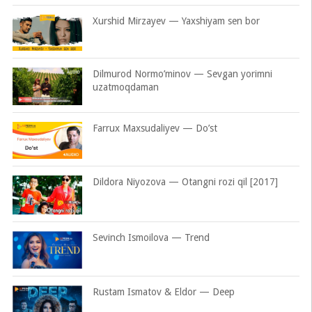
Xurshid Mirzayev — Yaxshiyam sen bor
Dilmurod Normo’minov — Sevgan yorimni
uzatmoqdaman
Farrux Maxsudaliyev — Do’st
Dildora Niyozova — Otangni rozi qil [2017]
Sevinch Ismoilova — Trend
Rustam Ismatov & Eldor — Deep