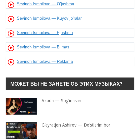
Sevinch Ismoilova — O’jashma
Sevinch Ismoilova — Kuyov jo’ralar
Sevinch Ismoilova — Ejashma
Sevinch Ismoilova — Bilmas
Sevinch Ismoilova — Reklama
МОЖЕТ ВЫ НЕ ЗАНЕТЕ ОБ ЭТИХ МУЗЫКАХ?
Azoda — Sog’inasan
G’ayratjon Ashirov — Do’stlarim bor