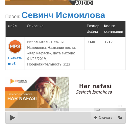
Севинч Исмоилова
Певец:
Файл
Описание
Размер
Кол-во
файла
скачиваний
Исполнитель: Севинч
3 MB
1217
Исмоилова, Название песни:
«Хар нафаси», Дата выхода:
Скачать
01/06/2019,
mp3
Продолжительность: 3:23
Har nafasi
Sevinch Ismoilova
00:00
Скачать