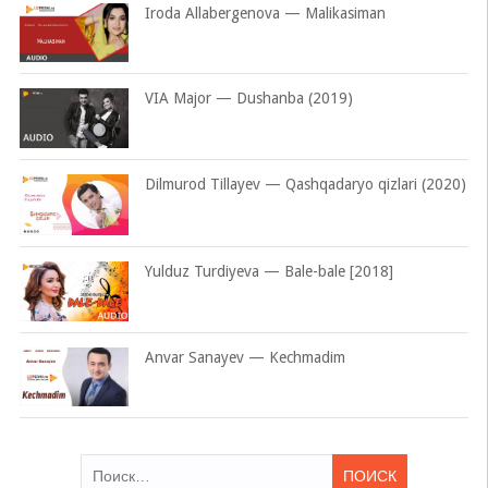
Iroda Allabergenova — Malikasiman
VIA Major — Dushanba (2019)
Dilmurod Tillayev — Qashqadaryo qizlari (2020)
Yulduz Turdiyeva — Bale-bale [2018]
Anvar Sanayev — Kechmadim
Найти: