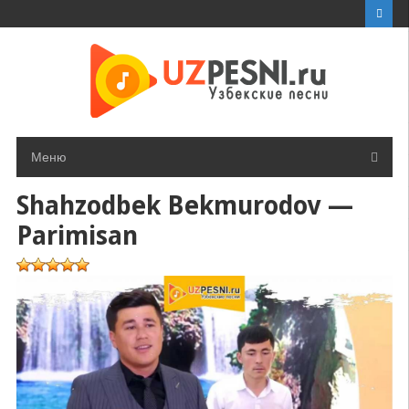
Перейти
к
контенту
Меню
Shahzodbek Bekmurodov —
Parimisan