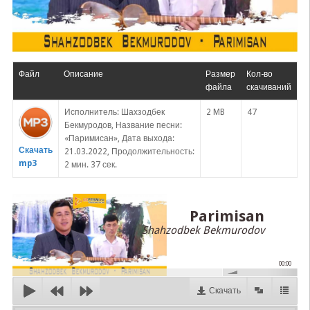
Файл
Описание
Размер
Кол-во
файла
скачиваний
Исполнитель: Шахзодбек
2 MB
47
Бекмуродов, Название песни:
«Паримисан», Дата выхода:
Скачать
21.03.2022, Продолжительность:
mp3
2 мин. 37 сек.
Parimisan
Shahzodbek Bekmurodov
00:00
Скачать