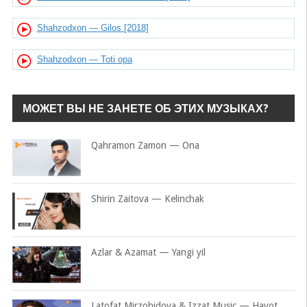
Shahzodxon — Gilos [2018]
Shahzodxon — Toti opa
МОЖЕТ ВЫ НЕ ЗАНЕТЕ ОБ ЭТИХ МУЗЫКАХ?
Qahramon Zamon — Ona
Shirin Zaitova — Kelinchak
Azlar & Azamat — Yangi yil
Latofat Mirzohidova & Izzat Music — Hayot