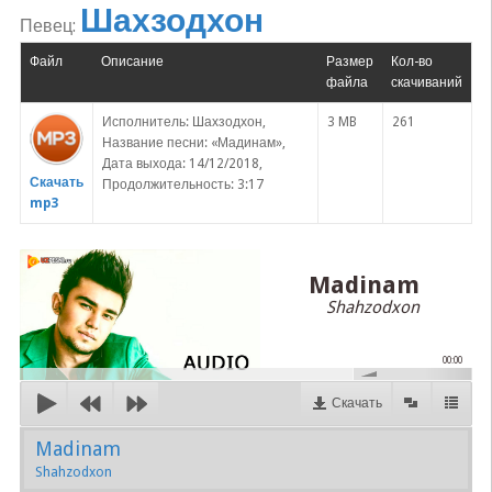
Шахзодхон
Певец:
Файл
Описание
Размер
Кол-во
файла
скачиваний
Исполнитель: Шахзодхон,
3 MB
261
Название песни: «Мадинам»,
Дата выхода: 14/12/2018,
Скачать
Продолжительность: 3:17
mp3
Madinam
Shahzodxon
00:00
Скачать
Madinam
Shahzodxon