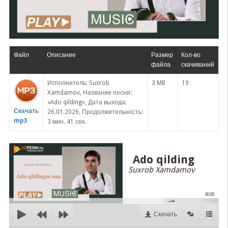
Файл
Описание
Размер
Кол-во
файла
скачиваний
Исполнитель: Suxrob
3 MB
19
Xamdamov, Название песни:
«Ado qilding», Дата выхода:
Скачать
26.01.2026, Продолжительность:
mp3
3 мин. 41 сек.
Ado qilding
Suxrob Xamdamov
00:00
Скачать