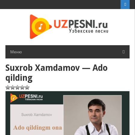
Перейти
к
контенту
Меню
Suxrob Xamdamov — Ado
qilding