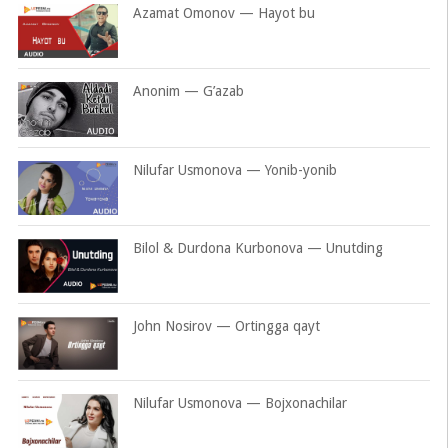
Azamat Omonov — Hayot bu
Anonim — G’azab
Nilufar Usmonova — Yonib-yonib
Bilol & Durdona Kurbonova — Unutding
John Nosirov — Ortingga qayt
Nilufar Usmonova — Bojxonachilar