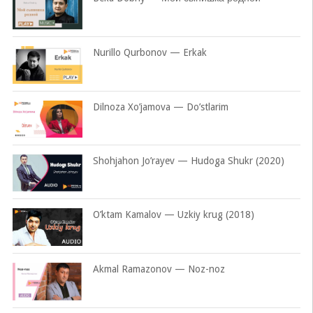
Nurillo Qurbonov — Erkak
Dilnoza Xo’jamova — Do’stlarim
Shohjahon Jo’rayev — Hudoga Shukr (2020)
O’ktam Kamalov — Uzkiy krug (2018)
Akmal Ramazonov — Noz-noz