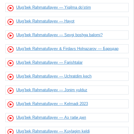
Ulug’bek Rahmatullayev — Yiqilma do’stim
Ulug’bek Rahmatullayev — Hayot
Ulug’bek Rahmatullayev — Sevgi boshga balomi?
Ulug’bek Rahmatullayev & Firdavs Holnazarov — Бародар
Ulug’bek Rahmatullayev — Farishtalar
Ulug’bek Rahmatullayev — Uchratdim kech
Ulug’bek Rahmatullayev — Jonim yulduz
Ulug’bek Rahmatullayev — Kelmadi 2023
Ulug’bek Rahmatullayev — Аз таби дил
Ulug’bek Rahmatullayev — Kuylagim keldi