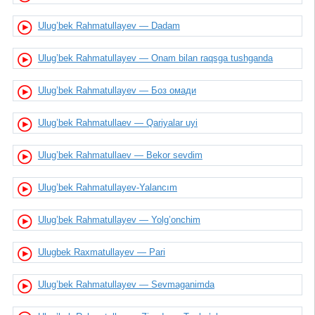
Ulug’bek Rahmatullayev — Dadam
Ulug’bek Rahmatullayev — Onam bilan raqsga tushganda
Ulug’bek Rahmatullayev — Боз омади
Ulug’bek Rahmatullaev — Qariyalar uyi
Ulug’bek Rahmatullaev — Bekor sevdim
Ulug’bek Rahmatullayev-Yalancım
Ulug’bek Rahmatullayev — Yolg’onchim
Ulugbek Raxmatullayev — Pari
Ulug’bek Rahmatullayev — Sevmaganimda