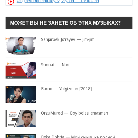
Ulug’bek Rahmatullayev, Ziyoda — Tor ko’cha
МОЖЕТ ВЫ НЕ ЗАНЕТЕ ОБ ЭТИХ МУЗЫКАХ?
Sanjarbek Jo’rayev — Jim-jim
Sunnat — Nari
Barno — Yolgizman [2018]
OrzuMurod — Boy bolasi emasman
Beka Dobriy — Мой сынишка родной