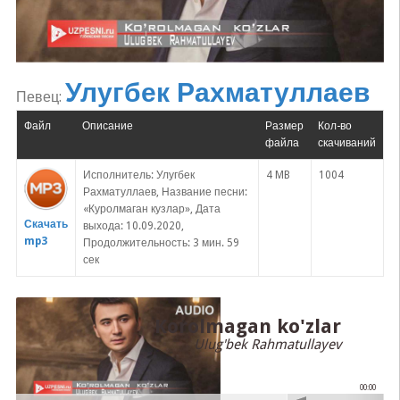
Улугбек Рахматуллаев
Певец:
Файл
Описание
Размер
Кол-во
файла
скачиваний
Исполнитель: Улугбек
4 MB
1004
Рахматуллаев, Название песни:
«Куролмаган кузлар», Дата
Скачать
выхода: 10.09.2020,
mp3
Продолжительность: 3 мин. 59
сек
Korolmagan ko'zlar
Ulug'bek Rahmatullayev
00:00