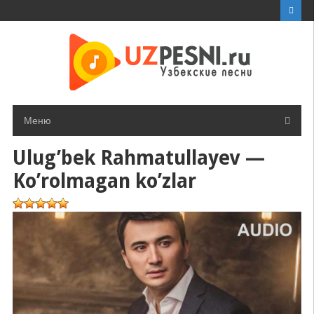
Перейти
к
контенту
Меню
Ulug’bek Rahmatullayev —
Ko’rolmagan ko’zlar