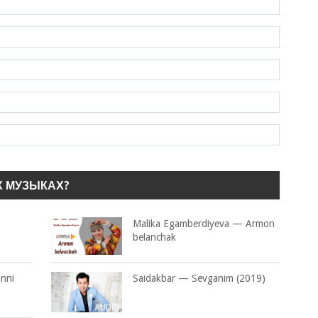
Х МУЗЫКАХ?
Malika Egamberdiyeva — Armon
belanchak
inni
Saidakbar — Sevganim (2019)