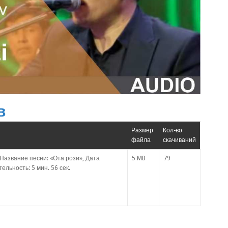
в
Размер
Кол-во
файла
скачиваний
Название песни: «Ота рози», Дата
5 MB
79
ельность: 5 мин. 56 сек.