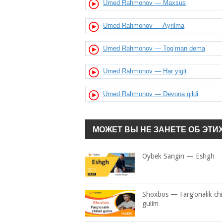
Umed Rahmonov — Maxsus
Umed Rahmonov — Ayrilma
Umed Rahmonov — Tog’man dema
Umed Rahmonov — Har yigit
Umed Rahmonov — Devona qildi
МОЖЕТ ВЫ НЕ ЗАНЕТЕ ОБ ЭТИ
Oybek Sangin — Eshgh
Shoxbos — Farg’onalik ch
gulim