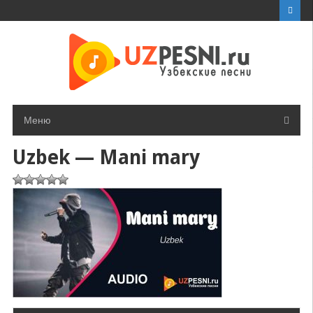
Перейти
к
контенту
Меню
Uzbek — Mani mary