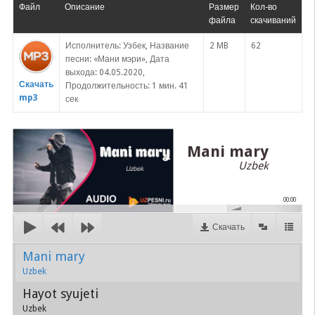
Файл
Описание
Размер
Кол-во
файла
скачиваний
Исполнитель: Узбек, Название
2 MB
62
песни: «Мани мэри», Дата
выхода: 04.05.2020,
Скачать
Продолжительность: 1 мин. 41
mp3
сек
Mani mary
Uzbek
00:00
Скачать
Mani mary
Uzbek
Hayot syujeti
Uzbek