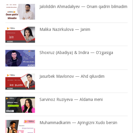
Jaloliddin Ahmadaliyev — Onam qadrin bilmadim
Malika Nazirkulova — Janim
Shoxruz (Abadiya) & Indira — O’zgasiga
Jasurbek Mavlonov — Ahd qiluvdim
Sarvinoz Ruziyeva — Aldama meni
Muhammadkarim — Ajringizni Xudo bersin