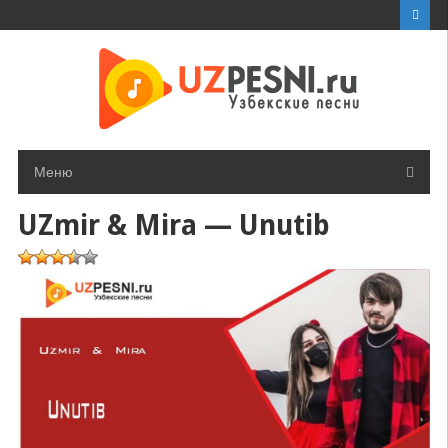
Перейти
к
контенту
Меню
UZmir & Mira — Unutib