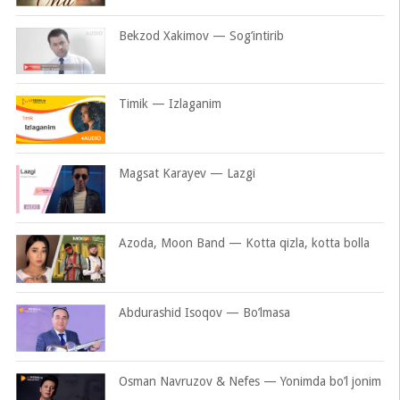
Bekzod Xakimov — Sog’intirib
Timik — Izlaganim
Magsat Karayev — Lazgi
Azoda, Moon Band — Kotta qizla, kotta bolla
Abdurashid Isoqov — Bo’lmasa
Osman Navruzov & Nefes — Yonimda bo’l jonim