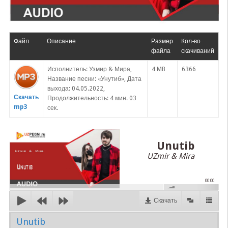
Файл
Описание
Размер
Кол-во
файла
скачиваний
Исполнитель: Узмир & Мира,
4 MB
6366
Название песни: «Унутиб», Дата
выхода: 04.05.2022,
Скачать
Продолжительность: 4 мин. 03
mp3
сек.
Unutib
UZmir & Mira
00:00
Скачать
Unutib