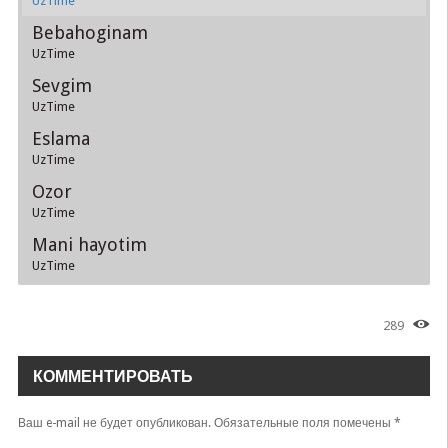
UzTime
Bebahoginam
UzTime
Sevgim
UzTime
Eslama
UzTime
Ozor
UzTime
Mani hayotim
UzTime
289
КОММЕНТИРОВАТЬ
Ваш e-mail не будет опубликован.
Обязательные поля помечены
*