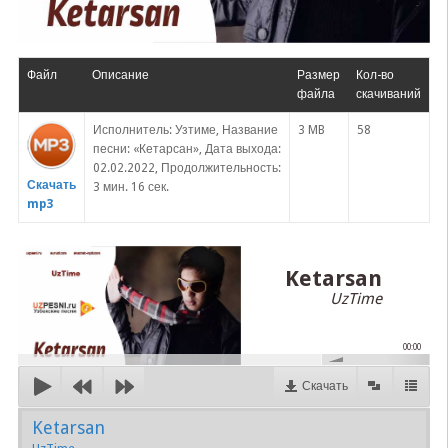
Файл
Описание
Размер
Кол-во
файла
скачиваний
Исполнитель: Узтиме, Название
3 MB
58
песни: «Кетарсан», Дата выхода:
02.02.2022, Продолжительность:
Скачать
3 мин. 16 сек.
mp3
Ketarsan
UzTime
00:00
Скачать
Ketarsan