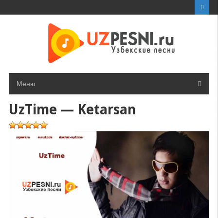
Перейти
к
контенту
Меню
UzTime — Ketarsan