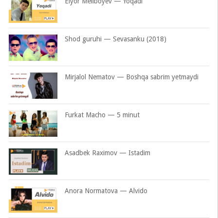
Elyor Meliboyev — Yoqadi
Shod guruhi — Sevasanku (2018)
Mirjalol Nematov — Boshqa sabrim yetmaydi
Furkat Macho — 5 minut
Asadbek Raximov — Istadim
Anora Normatova — Alvido