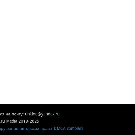
я на почту: uhkino@yandex.ru
.ru Media 2018-2025
рушение авторских прав / DMCA complain