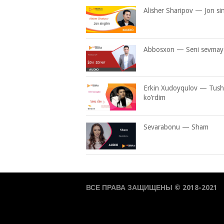
Alisher Sharipov — Jon si
Abbosxon — Seni sevmay
Erkin Xudoyqulov — Tus
ko’rdim
Sevarabonu — Sham
ВСЕ ПРАВА ЗАЩИЩЕНЫ © 2018-2021