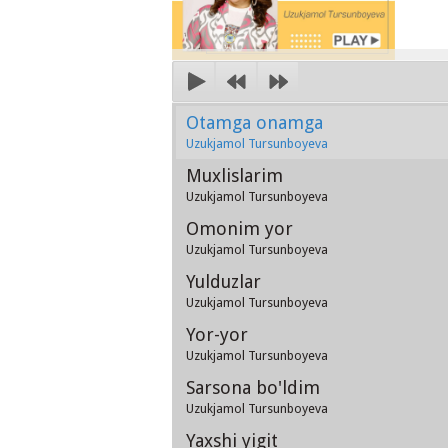
Otamga onamga
Uzukjamol Tursunboyeva
Muxlislarim
Uzukjamol Tursunboyeva
Omonim yor
Uzukjamol Tursunboyeva
Yulduzlar
Uzukjamol Tursunboyeva
Yor-yor
Uzukjamol Tursunboyeva
Sarsona bo'ldim
Uzukjamol Tursunboyeva
Yaxshi yigit