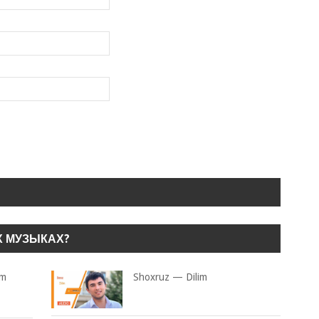
Х МУЗЫКАХ?
im
Shoxruz — Dilim