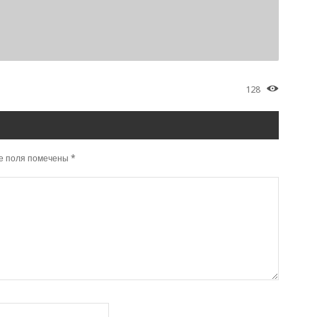
128
е поля помечены
*