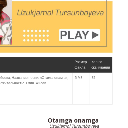
Размер
Кол-во
файла
скачиваний
боева, Название песни: «Отамга онамга»,
5 MB
31
лжительность: 3 мин. 48 сек.
Otamga onamga
Uzukjamol Tursunboyeva