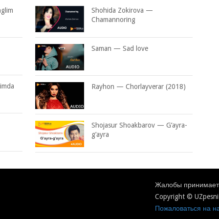
nglim
Shohida Zokirova —
Chamannoring
Saman — Sad love
himda
Rayhon — Chorlayverar (2018)
Shojasur Shoakbarov — G’ayra-
g’ayra
Жалобы принимаетс
Copyright © UZpesni
Пожаловаться на на