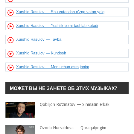
Xurshid Rasulov — Shu vatandan o’zga vatan yo’q
Xurshid Rasulov — Yoshlik bizni tashlab ketadi
Xurshid Rasulov — Tavba
Xurshid Rasulov — Kundosh
Xurshid Rasulov — Men uchun asra jonim
МОЖЕТ ВЫ НЕ ЗАНЕТЕ ОБ ЭТИХ МУЗЫКАХ?
Qobiljon Ro’zmatov — Sinmasin erkak
Ozoda Nursaidova — Qoraqalpogim