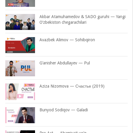
Akbar Atamuhamedov & SADO guruhi — Yangi
O’zbekiston chegarachilari
Avazbek Alimov — Sohibqiron
G’anisher Abdullayev — Pul
Aziza Nizomova — Счастье (2019)
Bunyod Sodiqov — Galadi