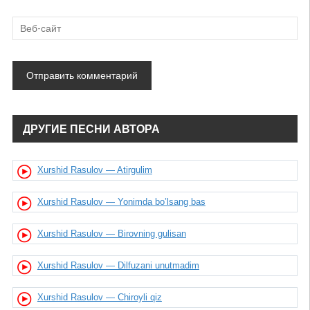
ДРУГИЕ ПЕСНИ АВТОРА
Xurshid Rasulov — Atirgulim
Xurshid Rasulov — Yonimda bo’lsang bas
Xurshid Rasulov — Birovning gulisan
Xurshid Rasulov — Dilfuzani unutmadim
Xurshid Rasulov — Chiroyli qiz