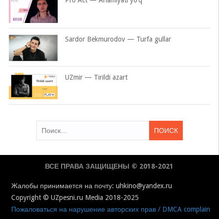
Pro Act — Ahamiyati yo’q
Sardor Bekmurodov — Turfa gullar
UZmir — Tirildi azart
Найти:
ВСЕ ПРАВА ЗАЩИЩЕНЫ © 2018-2021
Жалобы принимается на почту: uhkino@yandex.ru
Copyright © UZpesni.ru Media 2018-2025
Пожаловаться на нарушение авторских прав / DMCA complain