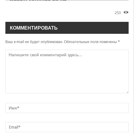
Xurshid Rasulov
253
Tulki
Xurshid Rasulov
КОММЕНТИРОВАТЬ
Shu vatandan o'zga vatan yo'q
Xurshid Rasulov
Ваш e-mail не будет опубликован.
Обязательные поля помечены
*
Yoshlik bizni tashlab ketadi
Xurshid Rasulov
Tavba
Xurshid Rasulov
Ilk muhabbat
Xurshid Rasulov
Xotindan cho'chib
Xurshid Rasulov