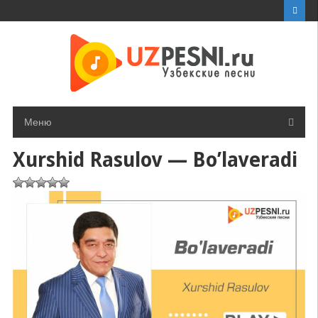
Перейти
к
контенту
Меню
Xurshid Rasulov — Bo’laveradi