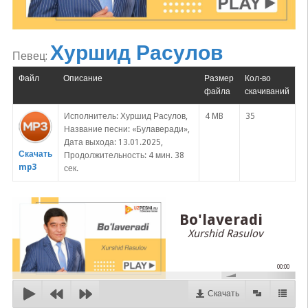
Хуршид Расулов
Певец:
Файл
Описание
Размер
Кол-во
файла
скачиваний
Исполнитель: Хуршид Расулов,
4 MB
35
Название песни: «Булаверади»,
Дата выхода: 13.01.2025,
Скачать
Продолжительность: 4 мин. 38
mp3
сек.
Bo'laveradi
Xurshid Rasulov
00:00
Скачать