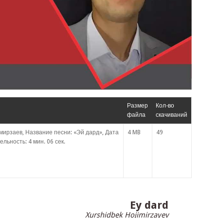
Размер
Кол-во
файла
скачиваний
ирзаев, Название песни: «Эй дард», Дата
4 MB
49
льность: 4 мин. 06 сек.
Ey dard
Xurshidbek Hojimirzayev