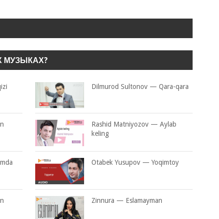
Х МУЗЫКАХ?
izi
Dilmurod Sultonov — Qara-qara
in
Rashid Matniyozov — Aylab
keling
rimda
Otabek Yusupov — Yoqimtoy
an
Zinnura — Eslamayman