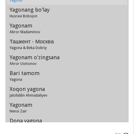
Yagona
Yagonang bo'lay
Husravi Bobojon
Yagonam
Abror Madaminov
Ташкент - Москва
Yagona & Beka Dobriy
Yagonam o'zingsana
Ahror Usmonov
Bari tamom
Yagona
Xoqon yagona
Jaloliddin Ahmadaliyev
Yagonam
Nensi Zair
Dona yagona
Kumush