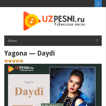
Перейти
к
контенту
Меню
Yagona — Daydi