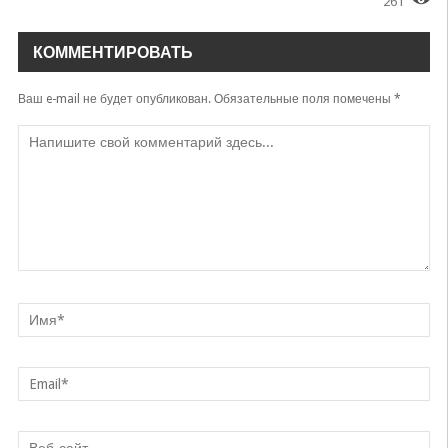
261
Dunyoda onam meni yagonam
Sanatbek Farmonov
КОММЕНТИРОВАТЬ
Yagona
Shohrux Xoliqov
Ваш e-mail не будет опубликован.
Обязательные поля помечены
*
Yurak
Shoira Otabekova, Yagona
Vatan yagonasan
Firdavs
Yagona yolg'iz
Bekmurod Tursunov