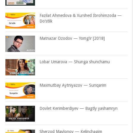
Fazilat Ahmedova & Xurshed Ibrohimzoda —
Do’stlik
Matnazar Ozodov — Yomg’ir [2018]
Lobar Umarova — Shunga shunchamu
Maxmutbay Aytniyazov — Sunqarim
Dovlet Kerimberdiyev — Bagtly yashamryn
Sherzod Mavlonov — Kelinchagim