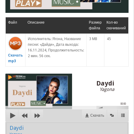
Файл
Описание
Размер
Кол-во
файла
скачиваний
Исполнитель: Ягона, Название
3 MB
45
песни: «Дайди», Дата выхода:
16.11.2024, Продолжительность:
Скачать
2 мин. 56 сек.
mp3
Daydi
Yagona
00:00
Скачать
Daydi