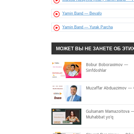
Yamin Band — Bevafo
Yamin Band — Yurak Parcha
МОЖЕТ ВЫ НЕ ЗАНЕТЕ ОБ ЭТИ
Bobur Boboraximov —
Sinfdoshlar
Muzaffar Abduazimov —
Gulsanam Mamazoitova 
Muhabbat yo’q