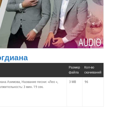
огдиана
Размер
Кол-во
файла
скачиваний
ана Азимова, Название песни: «Лео »,
3 MB
96
лжительность: 3 мин. 19 сек.