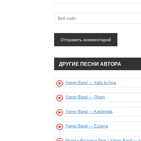
ДРУГИЕ ПЕСНИ АВТОРА
Yamin Band — Xafa bo’lma
Yamin Band — Onam
Yamin Band — Ketdingda
Yamin Band — Eslama
Munisa Rizayeva (feat.) Yamin Band — 