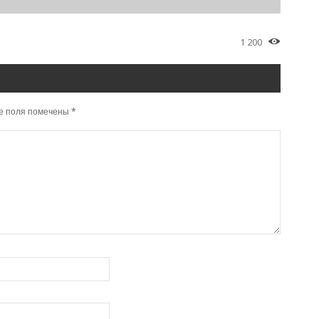
1 200
е поля помечены
*