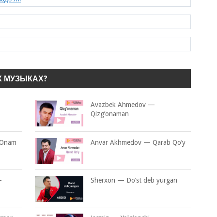
Х МУЗЫКАХ?
Avazbek Ahmedov —
Qizg’onaman
 Onam
Anvar Akhmedov — Qarab Qo’y
—
Sherxon — Do’st deb yurgan