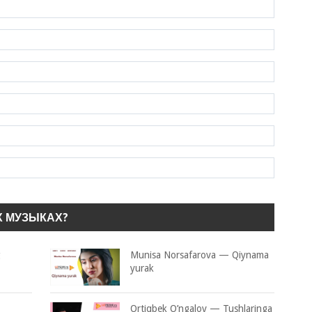
Х МУЗЫКАХ?
g
Munisa Norsafarova — Qiynama
yurak
Ortiqbek O’ngalov — Tushlaringa