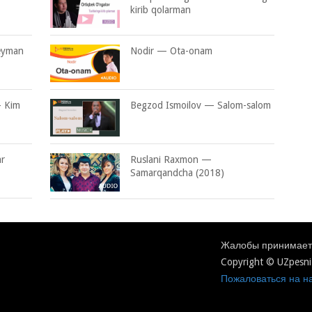
kirib qolarman
eyman
Nodir — Ota-onam
 Kim
Begzod Ismoilov — Salom-salom
ar
Ruslani Raxmon —
Samarqandcha (2018)
Жалобы принимаетс
Copyright © UZpesni
Пожаловаться на на