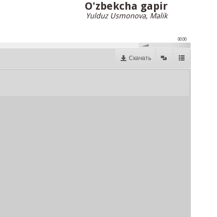
O'zbekcha gapir
Yulduz Usmonova, Malik
00:00
Скачать