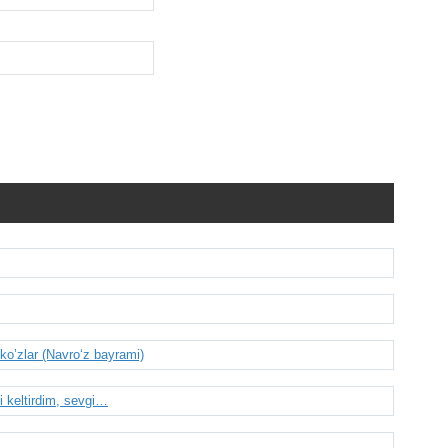
o’zlar (Navro‘z bayrami)
keltirdim, sevgi…