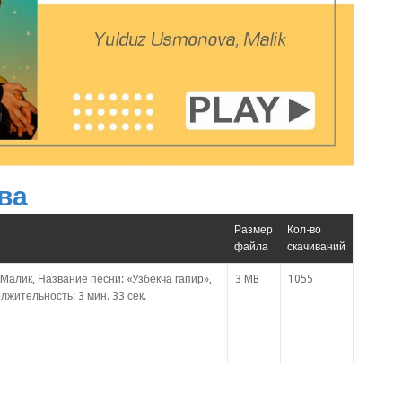
ва
Размер
Кол-во
файла
скачиваний
Mалик, Название песни: «Узбекча гапир»,
3 MB
1055
лжительность: 3 мин. 33 сек.