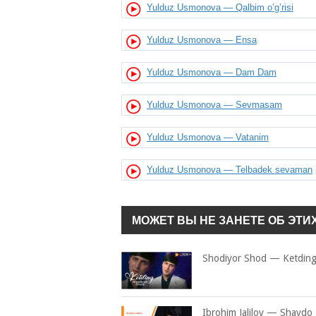
Yulduz Usmonova — Qalbim o’g’risi
Yulduz Usmonova — Ensa
Yulduz Usmonova — Dam Dam
Yulduz Usmonova — Sevmasam
Yulduz Usmonova — Vatanim
Yulduz Usmonova — Telbadek sevaman
МОЖЕТ ВЫ НЕ ЗАНЕТЕ ОБ ЭТИ
Shodiyor Shod — Ketdin
Ibrohim Jalilov — Shaydo