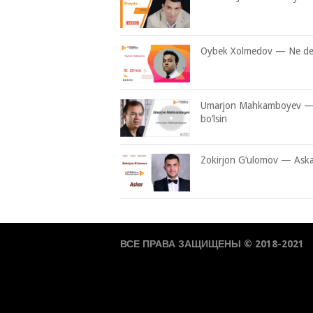
Oybek Xolmedov — Ne d
Umarjon Mahkamboyev —
bo’lsin
Zokirjon G’ulomov — Ask
ВСЕ ПРАВА ЗАЩИЩЕНЫ © 2018-2021