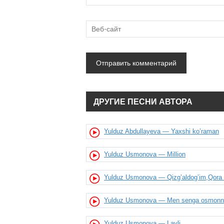
ДРУГИЕ ПЕСНИ АВТОРА
Yulduz Abdullayeva — Yaxshi ko’raman
Yulduz Usmonova — Million
Yulduz Usmonova — Qizg’aldog’im,Qora k
Yulduz Usmonova — Men senga osmonni 
Yulduz Usmonova — Layli