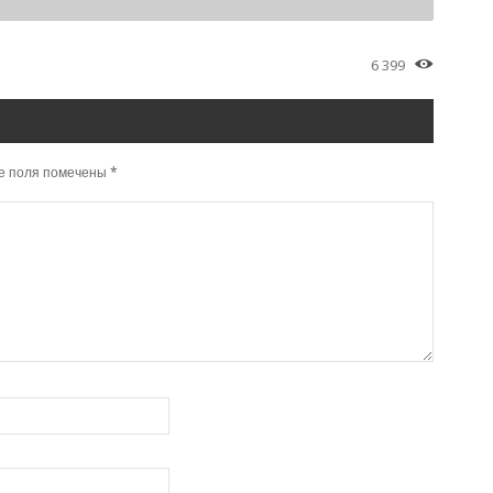
6 399
е поля помечены
*