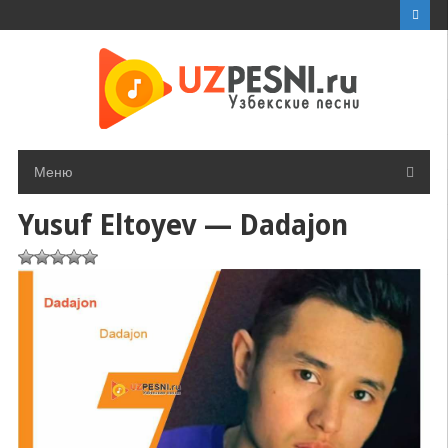
Перейти
к
контенту
Меню
Yusuf Eltoyev — Dadajon