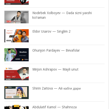
Nodirbek Xolboyev — Dada sizni yaxshi
ko’raman
Eldor Usarov — Singlim 2
Ohunjon Pardayev — Bevafolar
Mirjon Ashrapov — Mayli unut
Shirin Zaitova — Ай кабги дари
Abdulatif Kamol — Shahnoza