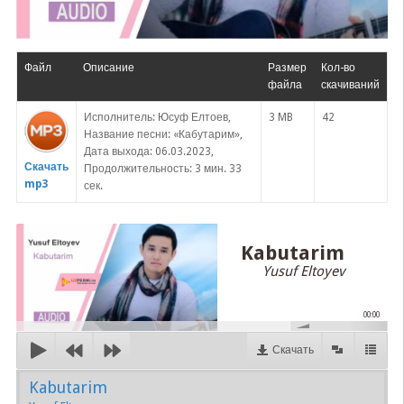
Файл
Описание
Размер
Кол-во
файла
скачиваний
Исполнитель: Юсуф Елтоев,
3 MB
42
Название песни: «Кабутарим»,
Дата выхода: 06.03.2023,
Скачать
Продолжительность: 3 мин. 33
mp3
сек.
Kabutarim
Yusuf Eltoyev
00:00
Скачать
Kabutarim