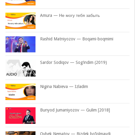
Amura — Не могу тебя забыть
Rashid Matniyozov — Boqami-boqmimi
Sardor Sodiqov — Sog’indim (2019)
Nigina Nabieva — Izladim
Bunyod Jumaniyozov — Gulim [2018]
Oybek Nematov — Bizdek bo’lolmaydi