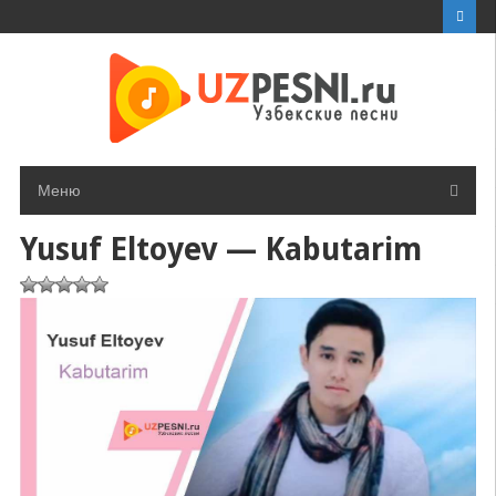
Перейти
к
контенту
Меню
Yusuf Eltoyev — Kabutarim